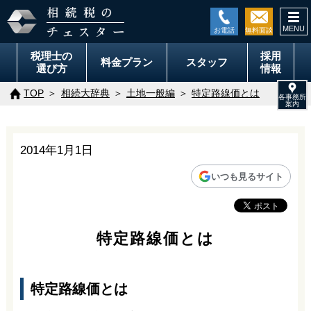
togg
navi
税理士の
採用
料金
プラン
スタッフ
選び方
情報
TOP
相続大辞典
土地一般編
特定路線価とは
2014年1月1日
いつも見るサイト
特定路線価とは
特定路線価とは