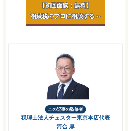
【初回面談：無料】
相続税のプロに相談する ››
この記事の監修者
税理士法人チェスター
東京本店代表
河合 厚