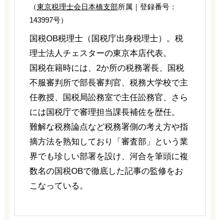
（
東京税理士会日本橋支部
所属｜登録番号：
143997号）
国税OB税理士（国税庁出身税理士）。税
理士法人チェスターの東京本店代表。
国税在籍時には、2か所の税務署長、国税
不服審判所で部長審判官、税務大学校で主
任教授、国税局訟務室で主任訟務官、さら
には国税庁で審理担当課長補佐を歴任。
難解な税務論点など税務署側の考え方や指
摘方法を熟知しており「審査部」という業
界でも珍しい部署を設け、河合を筆頭に複
数名の国税OBで徹底した記事の監修をお
こなっている。