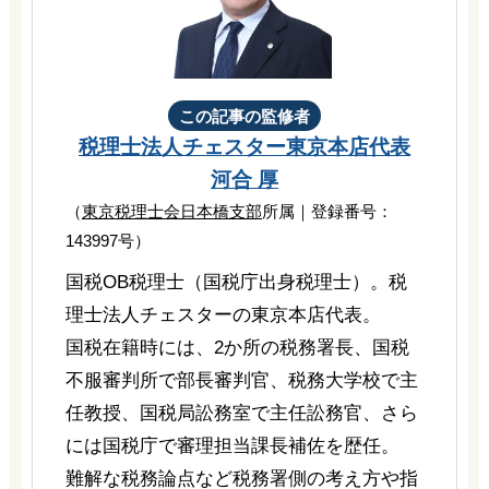
この記事の監修者
税理士法人チェスター
東京本店代表
河合 厚
（
東京税理士会日本橋支部
所属｜登録番号：
143997号）
国税OB税理士（国税庁出身税理士）。税
理士法人チェスターの東京本店代表。
国税在籍時には、2か所の税務署長、国税
不服審判所で部長審判官、税務大学校で主
任教授、国税局訟務室で主任訟務官、さら
には国税庁で審理担当課長補佐を歴任。
難解な税務論点など税務署側の考え方や指