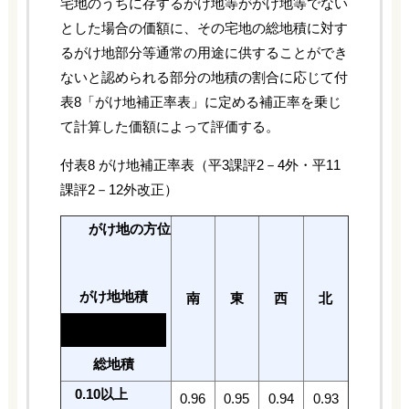
宅地のうちに存するがけ地等ががけ地等でない
とした場合の価額に、その宅地の総地積に対す
るがけ地部分等通常の用途に供することができ
ないと認められる部分の地積の割合に応じて付
表8「がけ地補正率表」に定める補正率を乗じ
て計算した価額によって評価する。
付表8 がけ地補正率表（平3課評2－4外・平11
課評2－12外改正）
がけ地の方位
がけ地地積
南
東
西
北
総地積
0.10以上
0.96
0.95
0.94
0.93