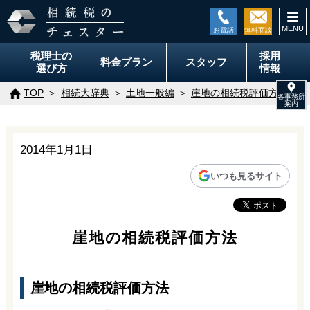
togg
navi
税理士の
採用
料金
プラン
スタッフ
選び方
情報
TOP
相続大辞典
土地一般編
崖地の相続税評価方法
2014年1月1日
いつも見るサイト
崖地の相続税評価方法
崖地の相続税評価方法