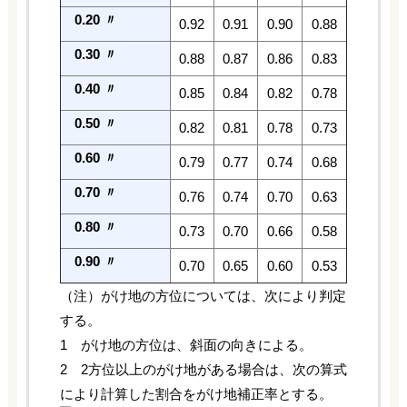
0.20 〃
0.92
0.91
0.90
0.88
0.30 〃
0.88
0.87
0.86
0.83
0.40 〃
0.85
0.84
0.82
0.78
0.50 〃
0.82
0.81
0.78
0.73
0.60 〃
0.79
0.77
0.74
0.68
0.70 〃
0.76
0.74
0.70
0.63
0.80 〃
0.73
0.70
0.66
0.58
0.90 〃
0.70
0.65
0.60
0.53
（注）がけ地の方位については、次により判定
する。
1 がけ地の方位は、斜面の向きによる。
2 2方位以上のがけ地がある場合は、次の算式
により計算した割合をがけ地補正率とする。