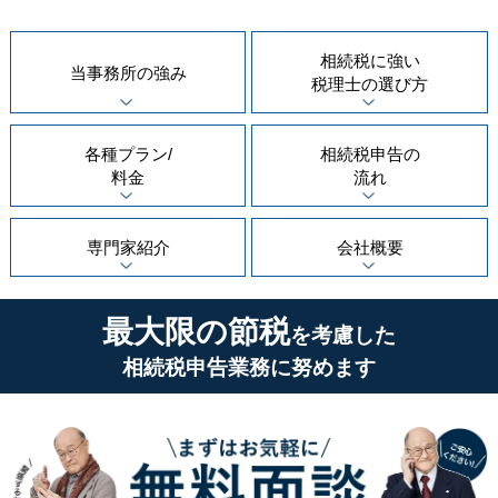
相続税に強い
当事務所の
強み
税理士の
選び方
各種プラン/
相続税申告の
料金
流れ
専門家紹介
会社概要
最大限の節税
を考慮した
相続税申告業務に努めます