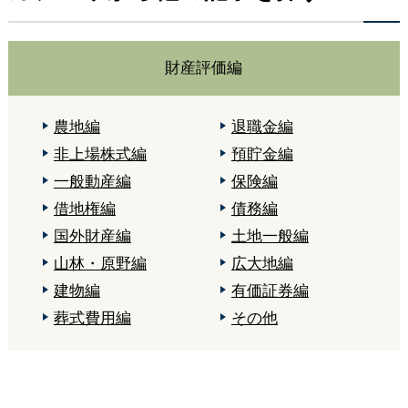
財産評価編
農地編
退職金編
非上場株式編
預貯金編
一般動産編
保険編
借地権編
債務編
国外財産編
土地一般編
山林・原野編
広大地編
建物編
有価証券編
葬式費用編
その他