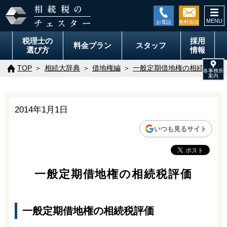
togg
navi
税理士の
採用
料金
プラン
スタッフ
選び方
情報
TOP
相続大辞典
借地権編
一般定期借地権の相続税評価
2014年1月1日
いつも見るサイト
一般定期借地権の相続税評価
一般定期借地権の相続税評価