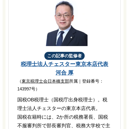
この記事の監修者
税理士法人チェスター
東京本店代表
河合 厚
（
東京税理士会日本橋支部
所属｜登録番号：
143997号）
国税OB税理士（国税庁出身税理士）。税
理士法人チェスターの東京本店代表。
国税在籍時には、2か所の税務署長、国税
不服審判所で部長審判官、税務大学校で主