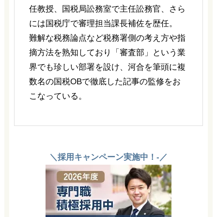
任教授、国税局訟務室で主任訟務官、さら
には国税庁で審理担当課長補佐を歴任。
難解な税務論点など税務署側の考え方や指
摘方法を熟知しており「審査部」という業
界でも珍しい部署を設け、河合を筆頭に複
数名の国税OBで徹底した記事の監修をお
こなっている。
＼採用キャンペーン実施中！-／