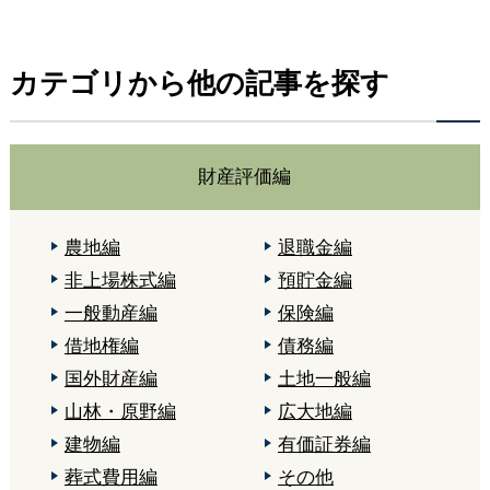
カテゴリから他の記事を探す
財産評価編
農地編
退職金編
非上場株式編
預貯金編
一般動産編
保険編
借地権編
債務編
国外財産編
土地一般編
山林・原野編
広大地編
建物編
有価証券編
葬式費用編
その他