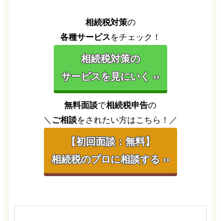
相続税対策
の
各種サービス
をチェック！
相続税対策の
サービスを見にいく ››
無料面談
で
相続税申告
の
＼
ご相談
をされたい方はこちら！／
【初回面談：無料】
相続税のプロに相談する ››