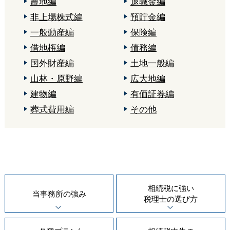
農地編
退職金編
非上場株式編
預貯金編
一般動産編
保険編
借地権編
債務編
国外財産編
土地一般編
山林・原野編
広大地編
建物編
有価証券編
葬式費用編
その他
相続税に強い
当事務所の
強み
税理士の
選び方