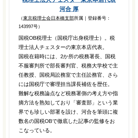
河合 厚
（
東京税理士会日本橋支部
所属｜登録番号：
143997号）
国税OB税理士（国税庁出身税理士）。税
理士法人チェスターの東京本店代表。
国税在籍時には、2か所の税務署長、国税
不服審判所で部長審判官、税務大学校で主
任教授、国税局訟務室で主任訟務官、さら
には国税庁で審理担当課長補佐を歴任。
難解な税務論点など税務署側の考え方や指
摘方法を熟知しており「審査部」という業
界でも珍しい部署を設け、河合を筆頭に複
数名の国税OBで徹底した記事の監修をお
こなっている。