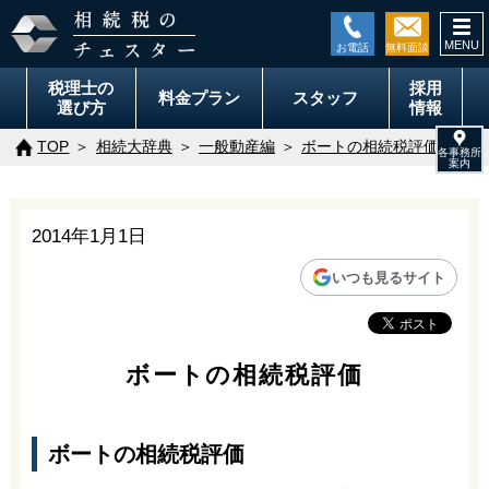
togg
navi
税理士の
採用
料金
プラン
スタッフ
選び方
情報
TOP
相続大辞典
一般動産編
ボートの相続税評価
2014年1月1日
いつも見るサイト
ボートの相続税評価
ボートの相続税評価