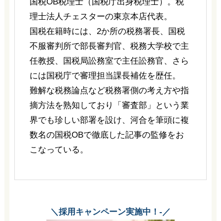
国税OB税理士（国税庁出身税理士）。税
理士法人チェスターの東京本店代表。
国税在籍時には、2か所の税務署長、国税
不服審判所で部長審判官、税務大学校で主
任教授、国税局訟務室で主任訟務官、さら
には国税庁で審理担当課長補佐を歴任。
難解な税務論点など税務署側の考え方や指
摘方法を熟知しており「審査部」という業
界でも珍しい部署を設け、河合を筆頭に複
数名の国税OBで徹底した記事の監修をお
こなっている。
＼採用キャンペーン実施中！-／