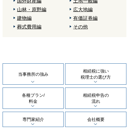
国外財産編
土地一般編
山林・原野編
広大地編
建物編
有価証券編
葬式費用編
その他
相続税に強い
当事務所の
強み
税理士の
選び方
各種プラン/
相続税申告の
料金
流れ
専門家紹介
会社概要