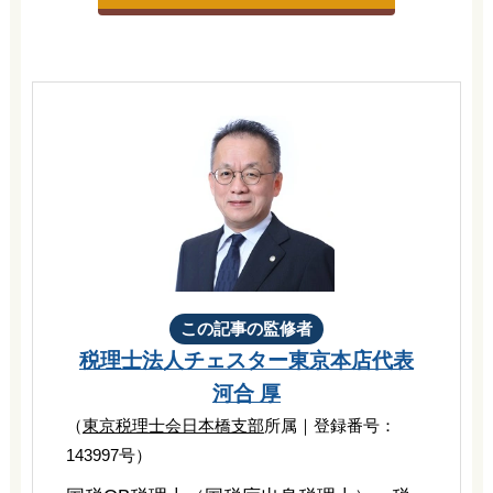
この記事の監修者
税理士法人チェスター
東京本店代表
河合 厚
（
東京税理士会日本橋支部
所属｜登録番号：
143997号）