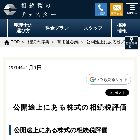
togg
navi
税理士の
採用
料金
プラン
スタッフ
選び方
情報
TOP
相続大辞典
有価証券編
公開途上にある株式の相続
2014年1月1日
いつも見るサイト
公開途上にある株式の相続税評価
公開途上にある株式の相続税評価