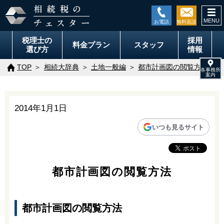
togg
navi
税理士の
採用
料金
プラン
スタッフ
選び方
情報
TOP
相続大辞典
土地一般編
都市計画図の閲覧方法
2014年1月1日
いつも見るサイト
都市計画図の閲覧方法
都市計画図の閲覧方法