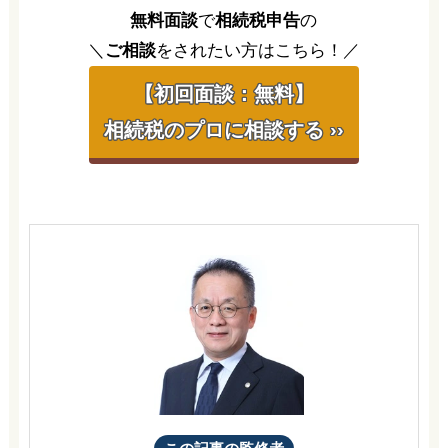
無料面談
で
相続税申告
の
＼
ご相談
をされたい方はこちら！／
【初回面談：無料】
相続税のプロに相談する ››