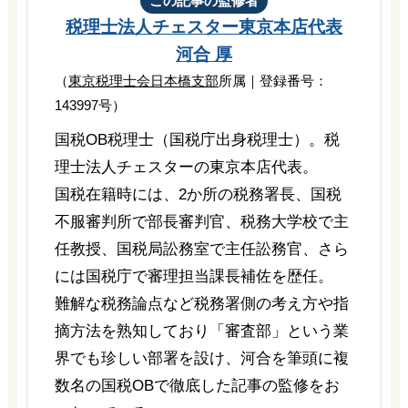
この記事の監修者
税理士法人チェスター
東京本店代表
河合 厚
（
東京税理士会日本橋支部
所属｜登録番号：
143997号）
国税OB税理士（国税庁出身税理士）。税
理士法人チェスターの東京本店代表。
国税在籍時には、2か所の税務署長、国税
不服審判所で部長審判官、税務大学校で主
任教授、国税局訟務室で主任訟務官、さら
には国税庁で審理担当課長補佐を歴任。
難解な税務論点など税務署側の考え方や指
摘方法を熟知しており「審査部」という業
界でも珍しい部署を設け、河合を筆頭に複
数名の国税OBで徹底した記事の監修をお