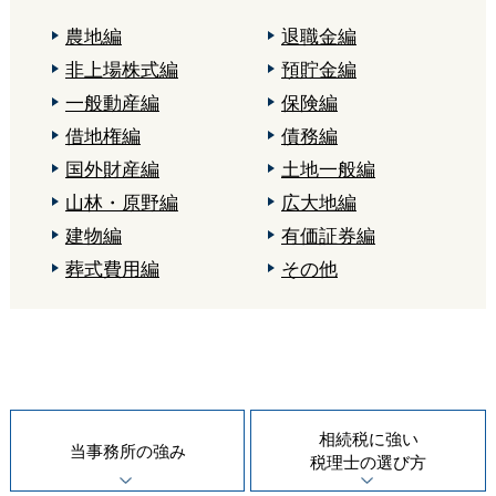
農地編
退職金編
非上場株式編
預貯金編
一般動産編
保険編
借地権編
債務編
国外財産編
土地一般編
山林・原野編
広大地編
建物編
有価証券編
葬式費用編
その他
相続税に強い
当事務所の
強み
税理士の
選び方