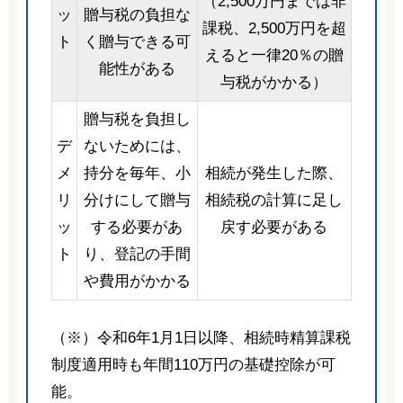
（2,500万円までは非
ッ
贈与税の負担な
課税、2,500万円を超
ト
く贈与できる可
えると一律20％の贈
能性がある
与税がかかる）
贈与税を負担し
デ
ないためには、
メ
持分を毎年、小
相続が発生した際、
リ
分けにして贈与
相続税の計算に足し
ッ
する必要があ
戻す必要がある
ト
り、登記の手間
や費用がかかる
（※）令和6年1月1日以降、相続時精算課税
制度適用時も年間110万円の基礎控除が可
能。