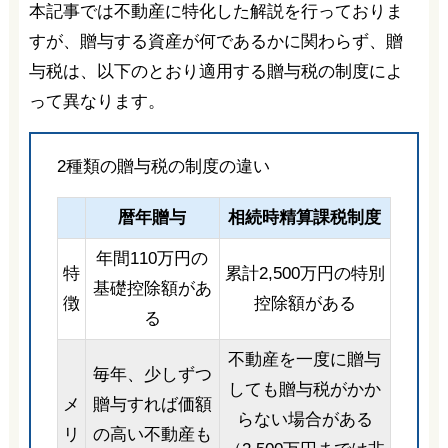
本記事では不動産に特化した解説を行っておりま
すが、贈与する資産が何であるかに関わらず、贈
与税は、以下のとおり適用する贈与税の制度によ
って異なります。
2種類の贈与税の制度の違い
暦年贈与
相続時精算課税制度
年間110万円の
特
累計2,500万円の特別
基礎控除額があ
徴
控除額がある
る
不動産を一度に贈与
毎年、少しずつ
しても贈与税がかか
メ
贈与すれば価額
らない場合がある
リ
の高い不動産も