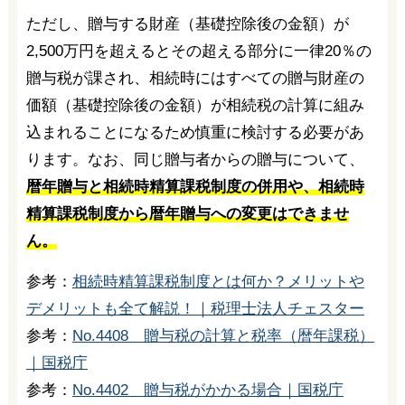
ただし、贈与する財産（基礎控除後の金額）が
2,500万円を超えるとその超える部分に一律20％の
贈与税が課され、相続時にはすべての贈与財産の
価額（基礎控除後の金額）が相続税の計算に組み
込まれることになるため慎重に検討する必要があ
ります。なお、同じ贈与者からの贈与について、
暦年贈与と相続時精算課税制度の併用や、相続時
精算課税制度から暦年贈与への変更はできませ
ん。
参考：
相続時精算課税制度とは何か？メリットや
デメリットも全て解説！｜税理士法人チェスター
参考：
No.4408 贈与税の計算と税率（暦年課税）
｜国税庁
参考：
No.4402 贈与税がかかる場合｜国税庁