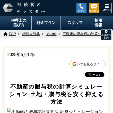
togg
navi
税理士の
採用
料金
プラン
スタッフ
選び方
情報
TOP
相続大辞典
その他
不動産の贈与税の計算シミュレ
2025年5月12日
いつも見るサイト
不動産の贈与税の計算シミュレー
ション-土地・贈与税を安く抑える
方法