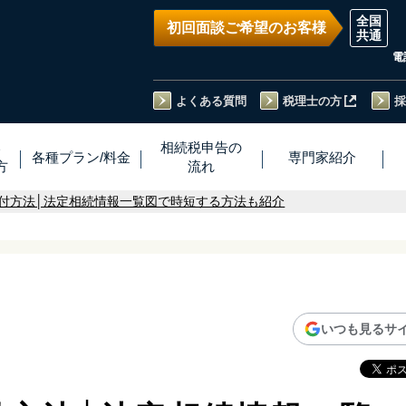
初回面談ご希望のお客様
電
よくある質問
税理士の方
採
い
相続税
申告
の
各種プラン
/
料金
専門家
紹介
方
流れ
付方法│法定相続情報一覧図で時短する方法も紹介
いつも見るサ