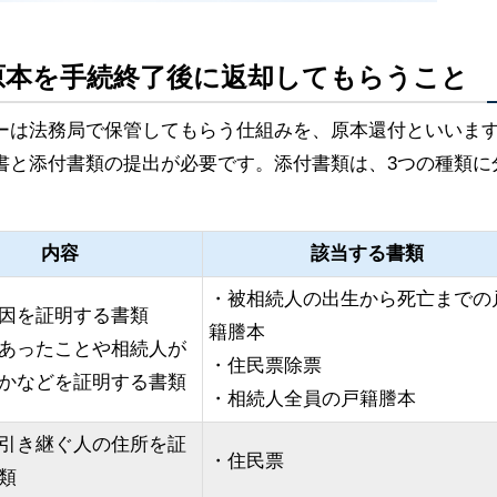
原本を手続終了後に返却してもらうこと
ーは法務局で保管してもらう仕組みを、原本還付といいま
書と添付書類の提出が必要です。添付書類は、3つの種類に
内容
該当する書類
・被相続人の出生から死亡までの
因を証明する書類
籍謄本
あったことや相続人が
・住民票除票
かなどを証明する書類
・相続人全員の戸籍謄本
引き継ぐ人の住所を証
・住民票
類