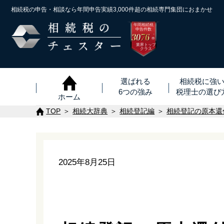
相続税の申告・相談なら年間申告実績3,000件超の
相続専門集団におまかせ
年間相続税
申告件数
3076
※
件
業界トップ
クラス
選ばれる
相続税に強
6つの強み
税理士
の
選び
ホーム
TOP
相続大辞典
相続登記編
相続登記の原本還
2025年8月25日