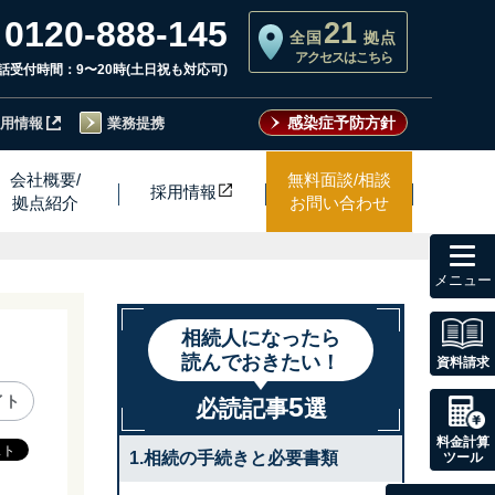
0120-888-145
21
全国
拠点
アクセスはこちら
話受付時間：9〜20時(土日祝も対応可)
感染症予防方針
用情報
業務提携
会社概要/
無料面談/相談
採用情
報
拠点紹介
お問い合わせ
toggl
navig
相続人になったら
読んでおきたい！
資料請求
5
イト
必読記事
選
料金計算
1.相続の手続きと必要書類
ツール