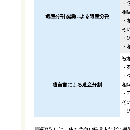
・
相
遺産分割協議による遺産分割
・
そ
・
・
被
・
・
遺言書による遺産分割
相
・
そ
・
相続登記には、住民票や戸籍謄本などの書