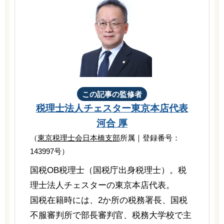
この記事の監修者
税理士法人チェスター
東京本店代表
河合 厚
（
東京税理士会日本橋支部
所属｜登録番号：
143997号）
国税OB税理士（国税庁出身税理士）。税
理士法人チェスターの東京本店代表。
国税在籍時には、2か所の税務署長、国税
不服審判所で部長審判官、税務大学校で主