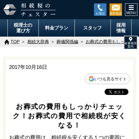
togg
navi
税理士の
採用
料金
プラン
スタッフ
選び方
情報
TOP
相続大辞典
葬儀関係編
お葬式の費用もしっかりチ
2017年10月16日
いつも見るサイト
お葬式の費用もしっかりチェッ
ク！お葬式の費用で相続税が安く
なる！
お葬式の費用は、相続税を安くする１つの要因に