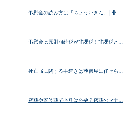
弔慰金の読み方は「ちょういきん」│非...
弔慰金は原則相続税が非課税！非課税と...
死亡届に関する手続きは葬儀屋に任せら...
密葬や家族葬で香典は必要？密葬のマナ...