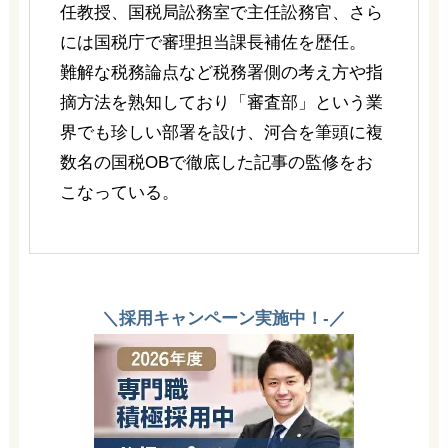
任教授、国税局訟務室で主任訟務官、さら
には国税庁で審理担当課長補佐を歴任。
難解な税務論点など税務署側の考え方や指
摘方法を熟知しており「審査部」という業
界でも珍しい部署を設け、河合を筆頭に複
数名の国税OBで徹底した記事の監修をお
こなっている。
＼採用キャンペーン実施中！-／