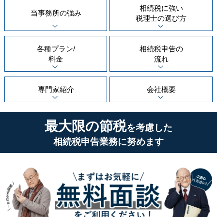
相続税に強い
当事務所の
強み
税理士の
選び方
各種プラン/
相続税申告の
料金
流れ
専門家紹介
会社概要
最大限の節税
を考慮した
相続税申告業務に努めます