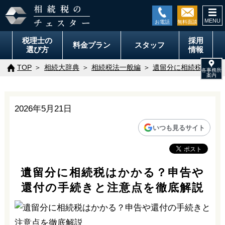
togg
navi
税理士の
採用
料金
プラン
スタッフ
選び方
情報
TOP
相続大辞典
相続税法一般編
遺留分に相続税はかか
2026年5月21日
いつも見るサイト
遺留分に相続税はかかる？申告や
還付の手続きと注意点を徹底解説