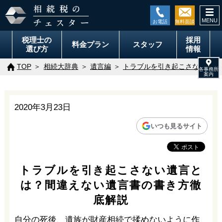
togg
navi
税理士の
採用
料金
プラン
スタッフ
選び方
情報
TOP
相続大辞典
遺言編
トラブルを引き起こさない遺言
2020年3月23日
いつも見るサイト
トラブルを引き起こさない遺言と
は？間違えない遺言書の書き方徹
底解説
自分の死後、遺族が財産相続で揉めないように作