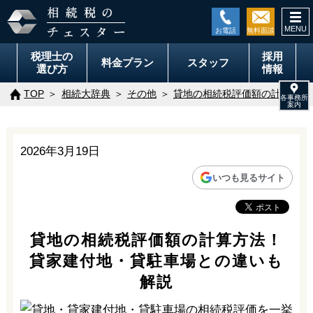
togg
navi
税理士の
採用
料金
プラン
スタッフ
選び方
情報
TOP
相続大辞典
その他
貸地の相続税評価額の計算方法
2026年3月19日
いつも見るサイト
貸地の相続税評価額の計算方法！
貸家建付地・貸駐車場との違いも
解説