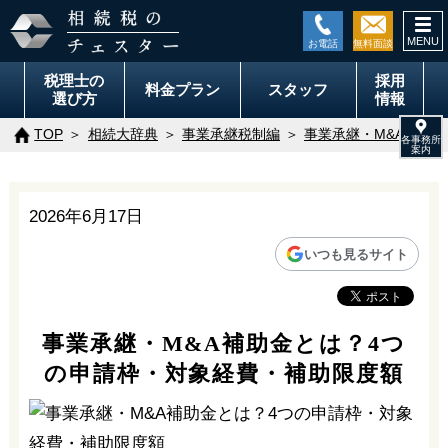
togg
navi
税理士の
採用
料金
プラン
スタッフ
選び方
情報
TOP
相続大辞典
事業承継税制編
事業承継・M&A補助
2026年6月17日
いつも見るサイト
事業承継・M&A補助金とは？4つ
の申請枠・対象経費・補助限度額