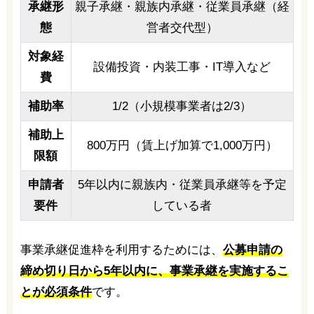
承継形
親子承継・親族内承継・従業員承継（経
態
営者交代型）
対象経
設備投資・内装工事・IT導入など
費
補助率
1/2（小規模事業者は2/3）
補助上
800万円（賃上げ加算で1,000万円）
限額
申請者
5年以内に親族内・従業員承継等を予定
要件
している者
事業承継促進枠を利用するためには、
公募申請の
締め切り日から5年以内に、事業承継を実施するこ
とが必須条件
です。