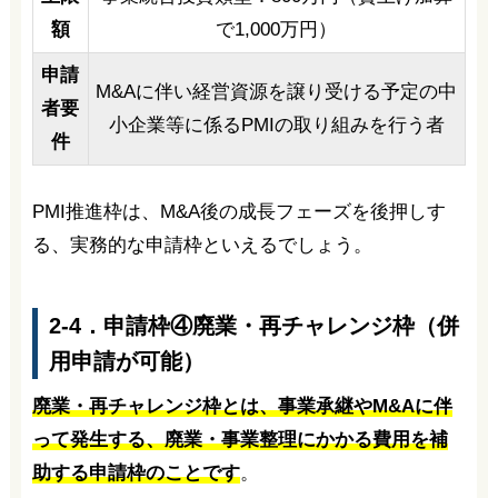
額
で1,000万円）
申請
M&Aに伴い経営資源を譲り受ける予定の中
者要
小企業等に係るPMIの取り組みを行う者
件
PMI推進枠は、M&A後の成長フェーズを後押しす
る、実務的な申請枠といえるでしょう。
2-4．申請枠④廃業・再チャレンジ枠（併
用申請が可能）
廃業・再チャレンジ枠とは、事業承継やM&Aに伴
って発生する、廃業・事業整理にかかる費用を補
助する申請枠のことです
。