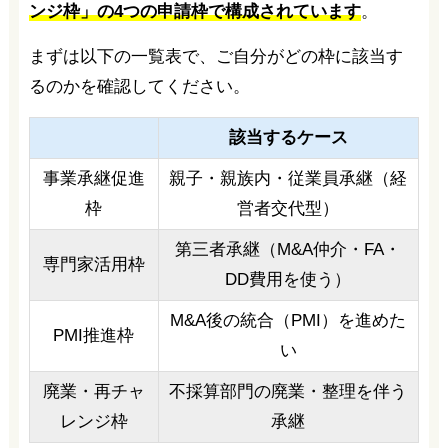
ンジ枠」の4つの申請枠で構成されています
。
まずは以下の一覧表で、ご自分がどの枠に該当す
るのかを確認してください。
該当するケース
事業承継促進
親子・親族内・従業員承継（経
枠
営者交代型）
第三者承継（M&A仲介・FA・
専門家活用枠
DD費用を使う）
M&A後の統合（PMI）を進めた
PMI推進枠
い
廃業・再チャ
不採算部門の廃業・整理を伴う
レンジ枠
承継