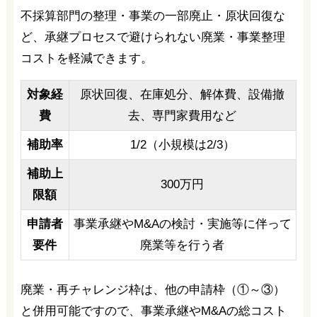
不採算部門の整理・事業の一部廃止・原状回復な
ど、承継プロセスで避けられない廃業・事業整理
コストを軽減できます。
対象経
原状回復、在庫処分、解体費、設備撤
費
去、専門家費用など
補助率
1/2（小規模は2/3）
補助上
300万円
限額
申請者
事業承継やM&Aの検討・実施等に伴って
要件
廃業等を行う者
廃業・再チャレンジ枠は、他の申請枠（①～③）
と併用可能ですので、事業承継やM&Aの総コスト