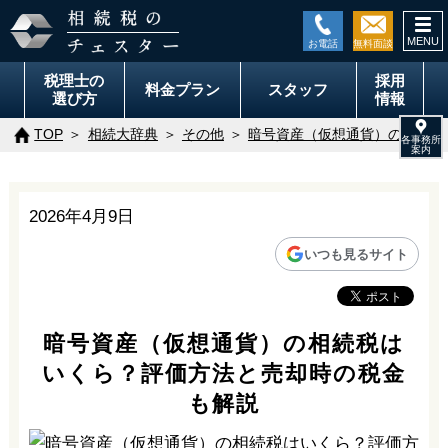
togg
navi
税理士の
採用
料金
プラン
スタッフ
選び方
情報
TOP
相続大辞典
その他
暗号資産（仮想通貨）の相続税
2026年4月9日
いつも見るサイト
暗号資産（仮想通貨）の相続税は
いくら？評価方法と売却時の税金
も解説