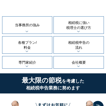
相続税に強い
当事務所の
強み
税理士の
選び方
各種プラン/
相続税申告の
料金
流れ
専門家紹介
会社概要
最大限の節税
を考慮した
相続税申告業務に努めます