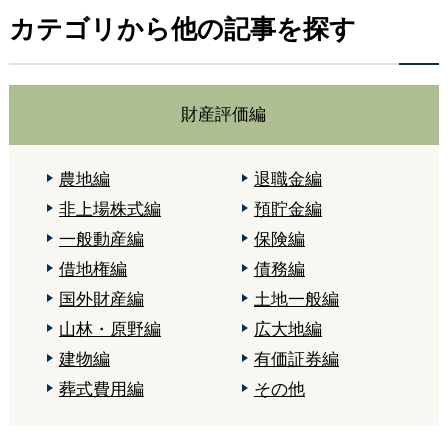
カテゴリから他の記事を探す
財産評価編
農地編
退職金編
非上場株式編
預貯金編
一般動産編
保険編
借地権編
債務編
国外財産編
土地一般編
山林・原野編
広大地編
建物編
有価証券編
葬式費用編
その他