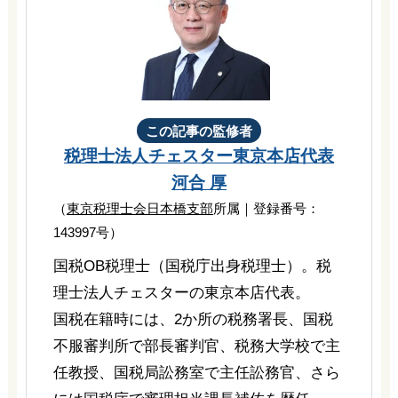
この記事の監修者
税理士法人チェスター
東京本店代表
河合 厚
（
東京税理士会日本橋支部
所属｜登録番号：
143997号）
国税OB税理士（国税庁出身税理士）。税
理士法人チェスターの東京本店代表。
国税在籍時には、2か所の税務署長、国税
不服審判所で部長審判官、税務大学校で主
任教授、国税局訟務室で主任訟務官、さら