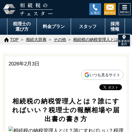
togg
navi
税理士の
採用
料金
プラン
スタッフ
選び方
情報
TOP
相続大辞典
その他
相続税の納税管理人とは？誰に
2026年2月3日
いつも見るサイト
相続税の納税管理人とは？誰にす
ればいい？税理士の報酬相場や届
出書の書き方