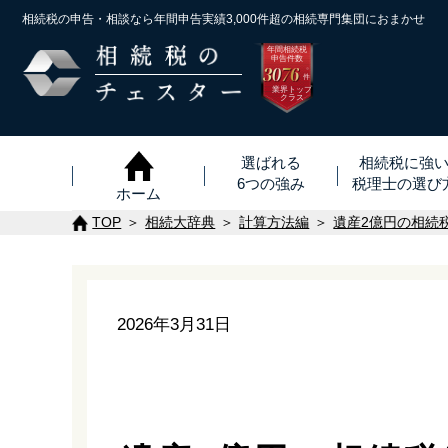
相続税の申告・相談なら年間申告実績3,000件超の
相続専門集団におまかせ
年間相続税
申告件数
3076
※
件
業界トップ
クラス
選ばれる
相続税に強
6つの強み
税理士
の
選び
ホーム
TOP
相続大辞典
計算方法編
遺産2億円の相続
2026年3月31日