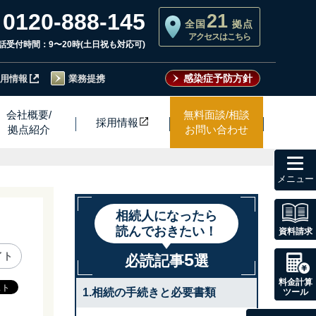
0120-888-145
21
全国
拠点
アクセスはこちら
話受付時間：9〜20時(土日祝も対応可)
感染症予防方針
用情報
業務提携
会社概要/
無料面談/相談
採用情
報
拠点紹介
お問い合わせ
toggl
navig
相続人になったら
読んでおきたい！
資料請求
5
イト
必読記事
選
料金計算
1.相続の手続きと必要書類
ツール