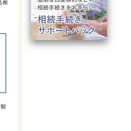
る相
計額
。