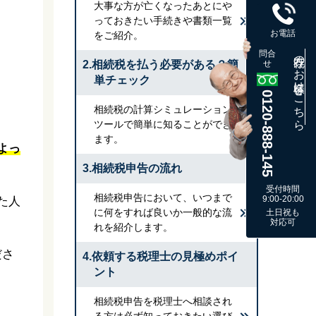
大事な方が亡くなったあとにや
っておきたい手続きや書類一覧
お電話
をご紹介。
問合
既存のお客様はこちら
2.相続税を払う必要がある？簡
せ
単チェック
0120-888-145
相続税の計算シミュレーション
ツールで簡単に知ることができ
ます。
よっ
3.相続税申告の流れ
受付時間
相続税申告において、いつまで
9:00-20:00
た人
に何をすれば良いか一般的な流
土日祝も
対応可
れを紹介します。
ださ
4.依頼する税理士の見極めポイ
ント
相続税申告を税理士へ相談され
る方は必ず知っておきたい選び