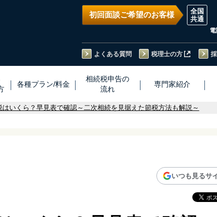
初回面談ご希望のお客様
電
よくある質問
税理士の方
採
い
相続税
申告
の
各種プラン
/
料金
専門家
紹介
方
流れ
税はいくら？早見表で確認～二次相続を見据えた節税方法も解説～
いつも見るサ