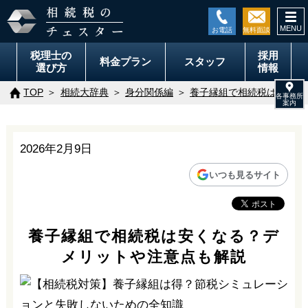
togg
navi
税理士の
採用
料金
プラン
スタッフ
選び方
情報
TOP
相続大辞典
身分関係編
養子縁組で相続税は安くな
2026年2月9日
いつも見るサイト
養子縁組で相続税は安くなる？デ
メリットや注意点も解説