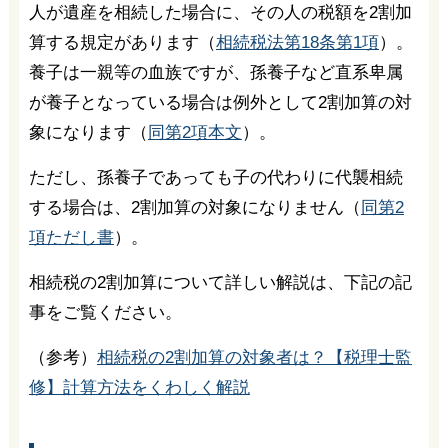
人が遺産を相続した場合に、その人の税額を2割加
算する規定があります（
相続税法第18条第1項
）。
養子は一親等の血族ですが、孫養子など直系卑属
が養子となっている場合は例外として2割加算の対
象になります（
同第2項本文
）。
ただし、孫養子であっても子の代わりに代襲相続
する場合は、2割加算の対象になりません（
同第2
項ただし書
）。
相続税の2割加算について詳しい解説は、下記の記
事をご覧ください。
（参考）
相続税の2割加算の対象者は？【税理士監
修】計算方法をくわしく解説