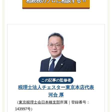
相続税のプロに相談する ››
この記事の監修者
税理士法人チェスター
東京本店代表
河合 厚
（
東京税理士会日本橋支部
所属｜登録番号：
143997号）