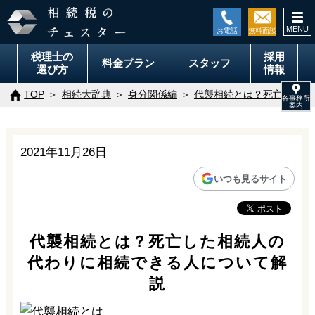
togg
navi
税理士の
採用
料金
プラン
スタッフ
選び方
情報
TOP
相続大辞典
身分関係編
代襲相続とは？死亡した相
2021年11月26日
いつも見るサイト
代襲相続とは？死亡した相続人の
代わりに相続できる人について解
説