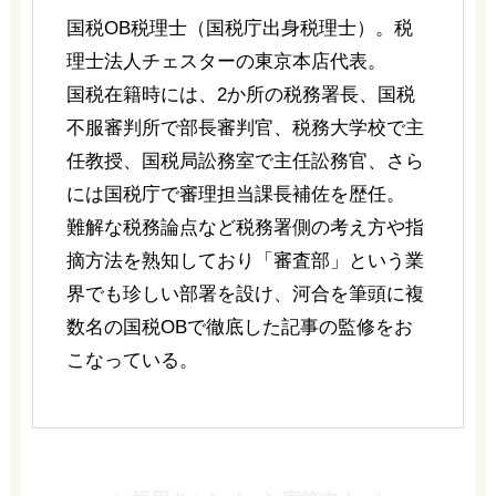
国税OB税理士（国税庁出身税理士）。税
理士法人チェスターの東京本店代表。
国税在籍時には、2か所の税務署長、国税
不服審判所で部長審判官、税務大学校で主
任教授、国税局訟務室で主任訟務官、さら
には国税庁で審理担当課長補佐を歴任。
難解な税務論点など税務署側の考え方や指
摘方法を熟知しており「審査部」という業
界でも珍しい部署を設け、河合を筆頭に複
数名の国税OBで徹底した記事の監修をお
こなっている。