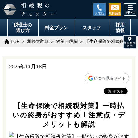
togg
navi
税理士の
採用
料金
プラン
スタッフ
選び方
情報
TOP
相続大辞典
対策一般編
【生命保険で相続税対策】
2025年11月18日
いつも見るサイト
【生命保険で相続税対策】一時払
いの終身がおすすめ！注意点・デ
メリットも解説