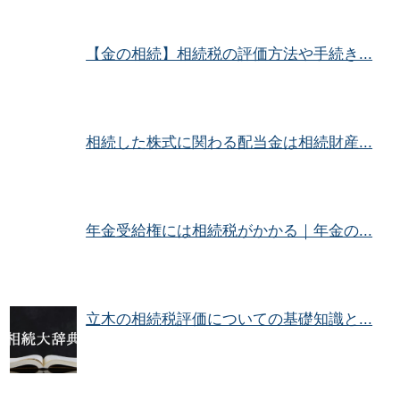
【金の相続】相続税の評価方法や手続き...
相続した株式に関わる配当金は相続財産...
年金受給権には相続税がかかる｜年金の...
立木の相続税評価についての基礎知識と...