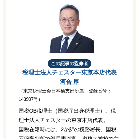
この記事の監修者
税理士法人チェスター
東京本店代表
河合 厚
（
東京税理士会日本橋支部
所属｜登録番号：
143997号）
国税OB税理士（国税庁出身税理士）。税
理士法人チェスターの東京本店代表。
国税在籍時には、2か所の税務署長、国税
不服審判所で部長審判官、税務大学校で主