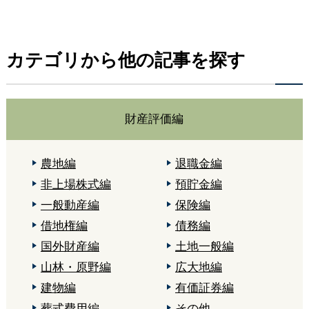
カテゴリから他の記事を探す
財産評価編
農地編
退職金編
非上場株式編
預貯金編
一般動産編
保険編
借地権編
債務編
国外財産編
土地一般編
山林・原野編
広大地編
建物編
有価証券編
葬式費用編
その他