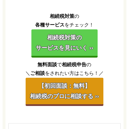
相続税対策
の
各種サービス
をチェック！
相続税対策の
サービスを見にいく ››
無料面談
で
相続税申告
の
＼
ご相談
をされたい方はこちら！／
【初回面談：無料】
相続税のプロに相談する ››