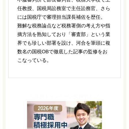
任教授、国税局訟務室で主任訟務官、さら
には国税庁で審理担当課長補佐を歴任。
難解な税務論点など税務署側の考え方や指
摘方法を熟知しており「審査部」という業
界でも珍しい部署を設け、河合を筆頭に複
数名の国税OBで徹底した記事の監修をお
こなっている。
＼採用キャンペーン実施中！-／