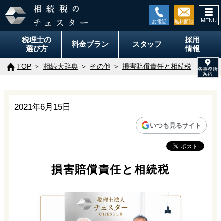
togg
navi
税理士の
採用
料金
プラン
スタッフ
選び方
情報
TOP
相続大辞典
その他
損害賠償責任と相続税
2021年6月15日
いつも見るサイト
損害賠償責任と相続税