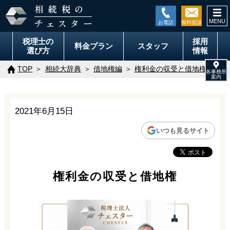
togg
navi
税理士の
採用
料金
プラン
スタッフ
選び方
情報
TOP
相続大辞典
借地権編
権利金の収受と借地権
2021年6月15日
いつも見るサイト
権利金の収受と借地権