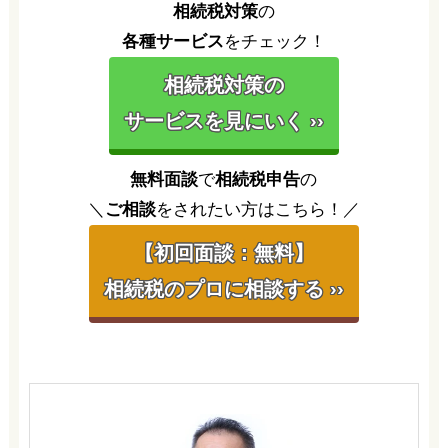
相続税対策
の
各種サービス
をチェック！
相続税対策の
サービスを見にいく ››
無料面談
で
相続税申告
の
＼
ご相談
をされたい方はこちら！／
【初回面談：無料】
相続税のプロに相談する ››