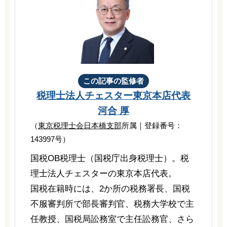
この記事の監修者
税理士法人チェスター
東京本店代表
河合 厚
（
東京税理士会日本橋支部
所属｜登録番号：
143997号）
国税OB税理士（国税庁出身税理士）。税
理士法人チェスターの東京本店代表。
国税在籍時には、2か所の税務署長、国税
不服審判所で部長審判官、税務大学校で主
任教授、国税局訟務室で主任訟務官、さら