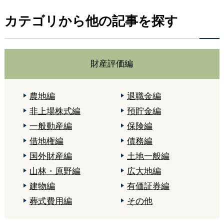
カテゴリから他の記事を探す
財産評価編
農地編
退職金編
非上場株式編
預貯金編
一般動産編
保険編
借地権編
債務編
国外財産編
土地一般編
山林・原野編
広大地編
建物編
有価証券編
葬式費用編
その他