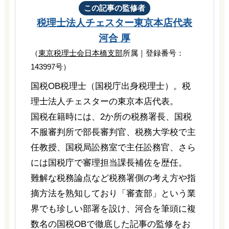
この記事の監修者
税理士法人チェスター
東京本店代表
河合 厚
（
東京税理士会日本橋支部
所属｜登録番号：
143997号）
国税OB税理士（国税庁出身税理士）。税
理士法人チェスターの東京本店代表。
国税在籍時には、2か所の税務署長、国税
不服審判所で部長審判官、税務大学校で主
任教授、国税局訟務室で主任訟務官、さら
には国税庁で審理担当課長補佐を歴任。
難解な税務論点など税務署側の考え方や指
摘方法を熟知しており「審査部」という業
界でも珍しい部署を設け、河合を筆頭に複
数名の国税OBで徹底した記事の監修をお