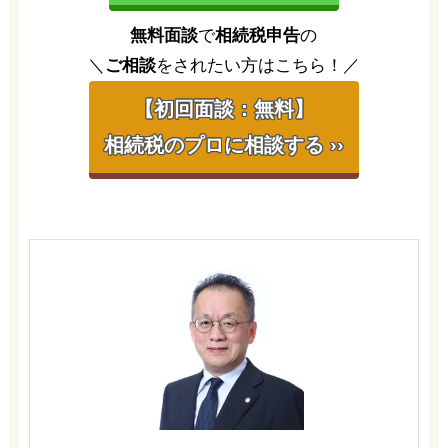
無料面談
で
相続税申告
の
＼
ご相談
をされたい方はこちら！／
【初回面談：無料】
相続税のプロに相談する ››