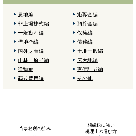
農地編
退職金編
非上場株式編
預貯金編
一般動産編
保険編
借地権編
債務編
国外財産編
土地一般編
山林・原野編
広大地編
建物編
有価証券編
葬式費用編
その他
相続税に強い
当事務所の
強み
税理士の
選び方