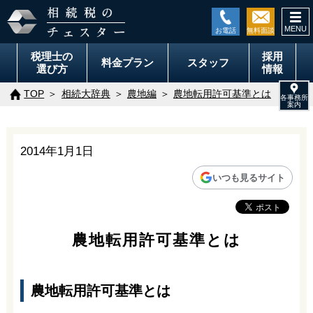
togg
navi
税理士の
採用
料金
プラン
スタッフ
選び方
情報
TOP
相続大辞典
農地編
農地転用許可基準とは
2014年1月1日
いつも見るサイト
農地転用許可基準とは
農地転用許可基準とは