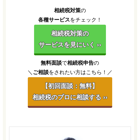
相続税対策
の
各種サービス
をチェック！
相続税対策の
サービスを見にいく ››
無料面談
で
相続税申告
の
＼
ご相談
をされたい方はこちら！／
【初回面談：無料】
相続税のプロに相談する ››