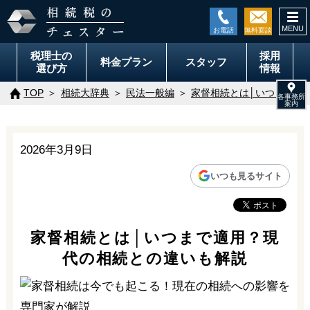
togg
navi
税理士の
採用
料金
プラン
スタッフ
選び方
情報
TOP
相続大辞典
民法一般編
家督相続とは│いつまで適
2026年3月9日
いつも見るサイト
家督相続とは│いつまで適用？現
代の相続との違いも解説