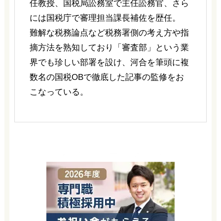
任教授、国税局訟務室で主任訟務官、さら
には国税庁で審理担当課長補佐を歴任。
難解な税務論点など税務署側の考え方や指
摘方法を熟知しており「審査部」という業
界でも珍しい部署を設け、河合を筆頭に複
数名の国税OBで徹底した記事の監修をお
こなっている。
＼採用キャンペーン実施中！-／