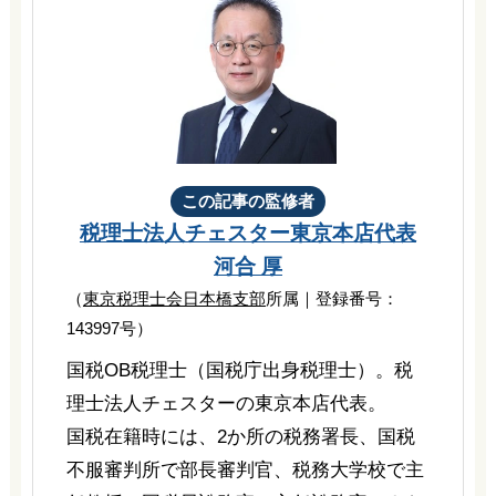
この記事の監修者
税理士法人チェスター
東京本店代表
河合 厚
（
東京税理士会日本橋支部
所属｜登録番号：
143997号）
国税OB税理士（国税庁出身税理士）。税
理士法人チェスターの東京本店代表。
国税在籍時には、2か所の税務署長、国税
不服審判所で部長審判官、税務大学校で主