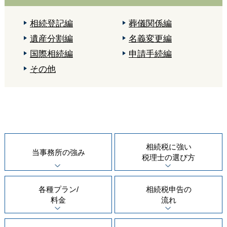
相続登記編
葬儀関係編
遺産分割編
名義変更編
国際相続編
申請手続編
その他
相続税に強い
当事務所の
強み
税理士の
選び方
各種プラン/
相続税申告の
料金
流れ