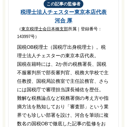
この記事の監修者
税理士法人チェスター
東京本店代表
河合 厚
（
東京税理士会日本橋支部
所属｜登録番号：
143997号）
国税OB税理士（国税庁出身税理士）。税
理士法人チェスターの東京本店代表。
国税在籍時には、2か所の税務署長、国税
不服審判所で部長審判官、税務大学校で主
任教授、国税局訟務室で主任訟務官、さら
には国税庁で審理担当課長補佐を歴任。
難解な税務論点など税務署側の考え方や指
摘方法を熟知しており「審査部」という業
界でも珍しい部署を設け、河合を筆頭に複
数名の国税OBで徹底した記事の監修をお