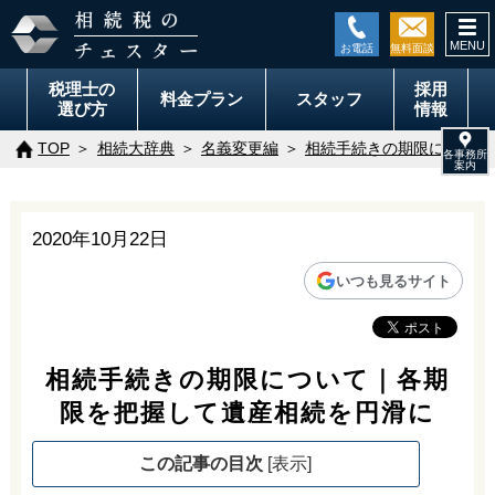
togg
navi
税理士の
採用
料金
プラン
スタッフ
選び方
情報
TOP
相続大辞典
名義変更編
相続手続きの期限について
2020年10月22日
いつも見るサイト
相続手続きの期限について｜各期
限を把握して遺産相続を円滑に
この記事の目次
[
表示
]