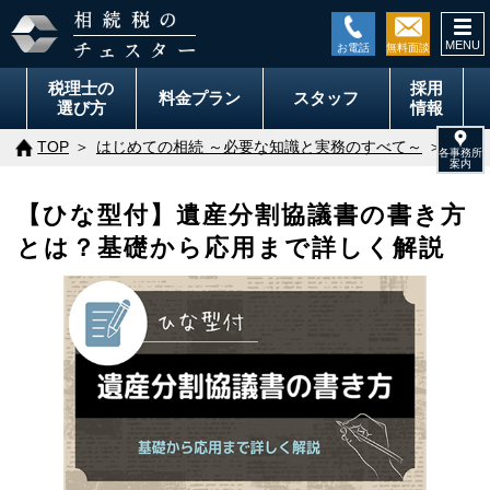
togg
navi
税理士の
採用
料金
プラン
スタッフ
選び方
情報
TOP
はじめての相続 ～必要な知識と実務のすべて～
小規
【ひな型付】遺産分割協議書の書き方
とは？基礎から応用まで詳しく解説