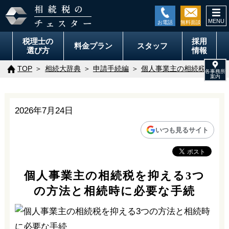
togg
navi
税理士の
採用
料金
プラン
スタッフ
選び方
情報
TOP
相続大辞典
申請手続編
個人事業主の相続税を抑え
2026年7月24日
いつも見るサイト
個人事業主の相続税を抑える3つ
の方法と相続時に必要な手続