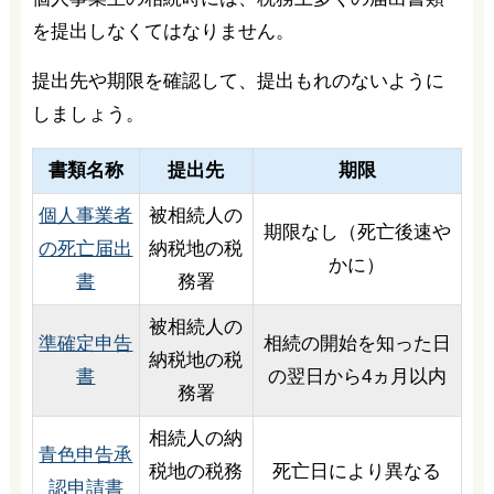
を提出しなくてはなりません。
提出先や期限を確認して、提出もれのないように
しましょう。
書類名称
提出先
期限
個人事業者
被相続人の
期限なし（死亡後速や
の死亡届出
納税地の税
かに）
書
務署
被相続人の
準確定申告
相続の開始を知った日
納税地の税
書
の翌日から4ヵ月以内
務署
相続人の納
青色申告承
税地の税務
死亡日により異なる
認申請書