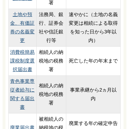
署
土地や預
法務局、銀
速やかに（土地の名義
金、有価証
行、証券会
変更は相続による取得
券の名義変
社や信託銀
を知った日から3年以
更
行等
内）
消費税簡易
相続人の納
課税制度選
税地の税務
死亡した年の年末まで
択届出書
署
青色事業専
相続人の納
従者給与に
事業承継から2ヵ月以
税地の税務
関する届出
内
署
書
被相続人の
廃業する年の確定申告
廃業届出書
納税地の税