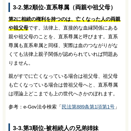
3-2.第2順位-直系尊属（両親や祖父母）
第2に相続の権利を持つのは、亡くなった人の両親
や祖父母
です。法律上、直接的な血縁関係にある
親や祖父母のことを、直系尊属と呼びます。直系
尊属も直系卑属と同様、実際は血のつながりがな
くても法律上親子関係が認められていれば問題あ
りません。
親がすでに亡くなっている場合は祖父母、祖父母
も亡くなっている場合は曾祖父母へと、直系尊属
は理論上どこまでも上の世代へさかのぼれます。
参考：e-Gov法令検索「
民法第889条第1項第1号
」
3-3.第3順位-被相続人の兄弟姉妹