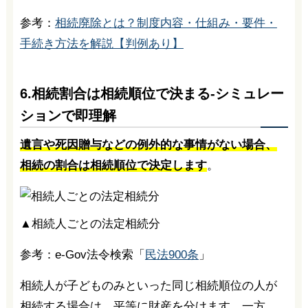
参考：
相続廃除とは？制度内容・仕組み・要件・
手続き方法を解説【判例あり】
6.相続割合は相続順位で決まる-シミュレー
ションで即理解
遺言や死因贈与などの例外的な事情がない場合、
相続の割合は相続順位で決定します
。
▲相続人ごとの法定相続分
参考：e-Gov法令検索「
民法900条
」
相続人が子どものみといった同じ相続順位の人が
相続する場合は、平等に財産を分けます。一方、