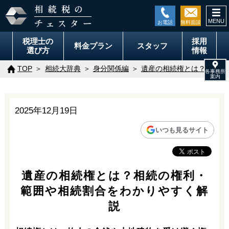
togg
navi
税理士の
採用
料金
プラン
スタッフ
選び方
情報
TOP
相続大辞典
身分関係編
遺産の相続権とは？相続の
2025年12月19日
いつも見るサイト
遺産の相続権とは？相続の権利・
範囲や相続割合をわかりやすく解
説