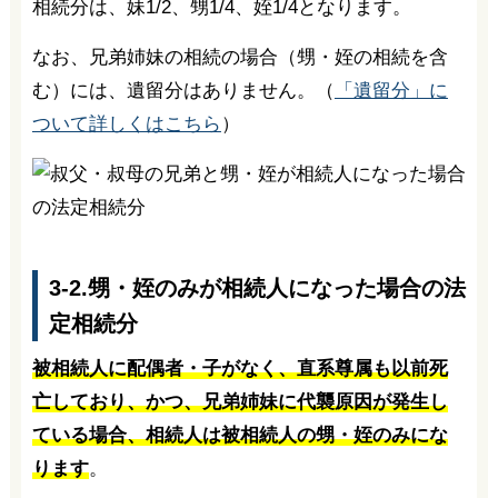
相続分は、妹1/2、甥1/4、姪1/4となります。
なお、兄弟姉妹の相続の場合（甥・姪の相続を含
む）には、遺留分はありません。（
「遺留分」に
ついて詳しくはこちら
）
3-2.甥・姪のみが相続人になった場合の法
定相続分
被相続人に配偶者・子がなく、直系尊属も以前死
亡しており、かつ、兄弟姉妹に代襲原因が発生し
ている場合、相続人は被相続人の甥・姪のみにな
ります
。