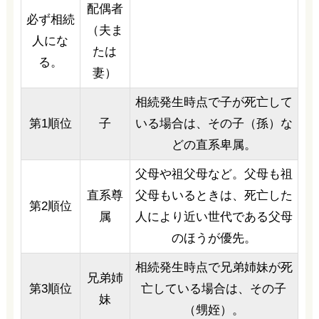
配偶者
必ず相続
（夫ま
人にな
たは
る。
妻）
相続発生時点で子が死亡して
第1順位
子
いる場合は、その子（孫）な
どの直系卑属。
父母や祖父母など。父母も祖
直系尊
父母もいるときは、死亡した
第2順位
属
人により近い世代である父母
のほうが優先。
相続発生時点で兄弟姉妹が死
兄弟姉
第3順位
亡している場合は、その子
妹
（甥姪）。