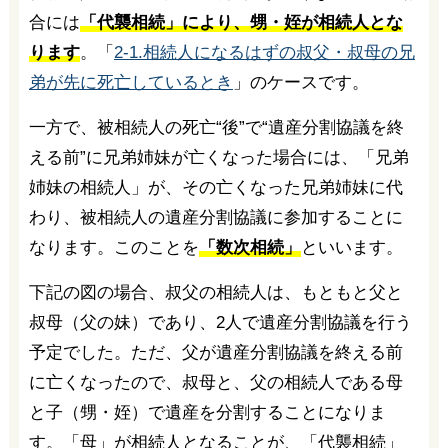
合には
「代襲相続」により、甥・姪が相続人とな
ります
。「
2-1.相続人になるはずの叔父・叔母の兄
弟が先に死亡しているとき
」のケースです。
一方で、被相続人の死亡“後”で“遺産分割協議を終
える前”に兄弟姉妹が亡くなった場合には、「兄弟
姉妹の相続人」が、その亡くなった兄弟姉妹に代
わり、被相続人の遺産分割協議に参加することに
なります。このことを
「数次相続」
といいます。
下記の図の場合、叔父の相続人は、もともと父と
叔母（父の妹）であり、2人で遺産分割協議を行う
予定でした。ただ、父が遺産分割協議を終える前
に亡くなったので、叔母と、父の相続人である母
と子（甥・姪）で遺産を分割することになりま
す。「母」が相続人となることが、「代襲相続」