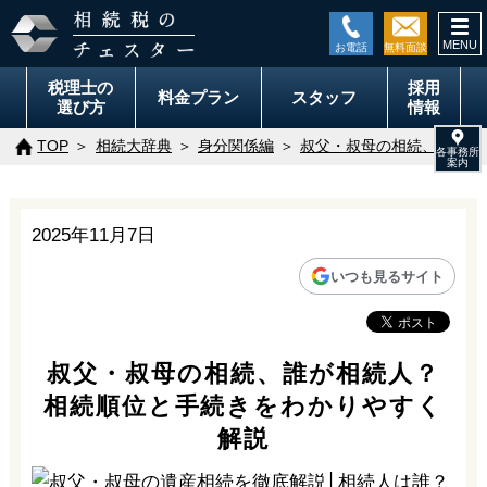
togg
navi
税理士の
採用
料金
プラン
スタッフ
選び方
情報
TOP
相続大辞典
身分関係編
叔父・叔母の相続、誰が相
2025年11月7日
いつも見るサイト
叔父・叔母の相続、誰が相続人？
相続順位と手続きをわかりやすく
解説