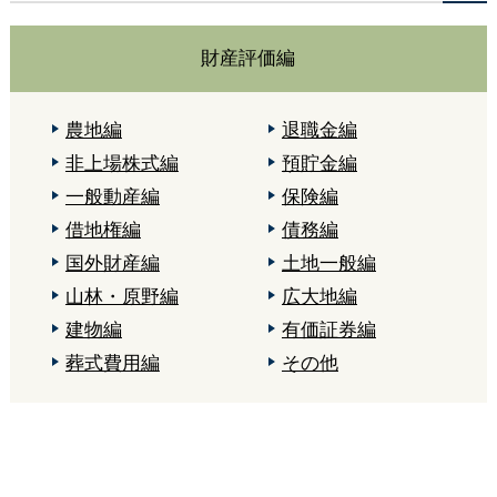
財産評価編
農地編
退職金編
非上場株式編
預貯金編
一般動産編
保険編
借地権編
債務編
国外財産編
土地一般編
山林・原野編
広大地編
建物編
有価証券編
葬式費用編
その他