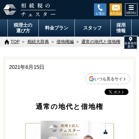
togg
navi
税理士の
採用
料金
プラン
スタッフ
選び方
情報
TOP
相続大辞典
借地権編
通常の地代と借地権
2021年6月15日
いつも見るサイト
通常の地代と借地権