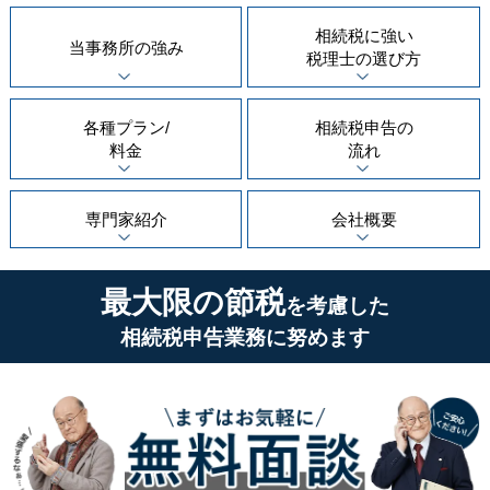
相続税に強い
当事務所の
強み
税理士の
選び方
各種プラン/
相続税申告の
料金
流れ
専門家紹介
会社概要
最大限の節税
を考慮した
相続税申告業務に努めます