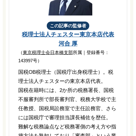
この記事の監修者
税理士法人チェスター
東京本店代表
河合 厚
（
東京税理士会日本橋支部
所属｜登録番号：
143997号）
国税OB税理士（国税庁出身税理士）。税
理士法人チェスターの東京本店代表。
国税在籍時には、2か所の税務署長、国税
不服審判所で部長審判官、税務大学校で主
任教授、国税局訟務室で主任訟務官、さら
には国税庁で審理担当課長補佐を歴任。
難解な税務論点など税務署側の考え方や指
摘方法を熟知しており「審査部」という業