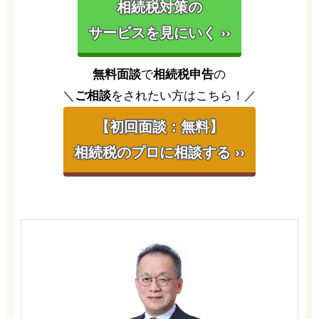
相続税対策の
サービスを見にいく ››
無料面談
で
相続税申告
の
＼
ご相談
をされたい方はこちら！／
【初回面談：無料】
相続税のプロに相談する ››