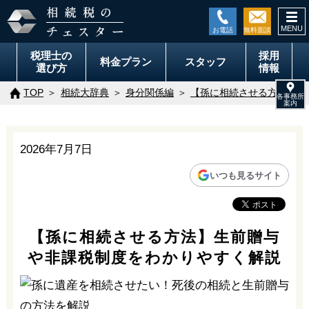
togg
navi
税理士の
採用
料金
プラン
スタッフ
選び方
情報
TOP
相続大辞典
身分関係編
【孫に相続させる方法】生
2026年7月7日
いつも見るサイト
【孫に相続させる方法】生前贈与
や非課税制度をわかりやすく解説