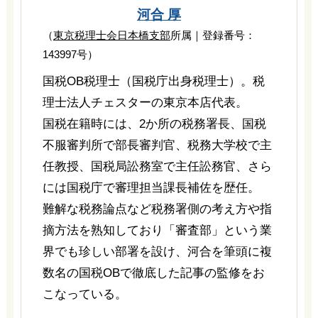
河合 厚
（
東京税理士会日本橋支部
所属｜登録番号：
143997号）
国税OB税理士（国税庁出身税理士）。税
理士法人チェスターの東京本店代表。
国税在籍時には、2か所の税務署長、国税
不服審判所で部長審判官、税務大学校で主
任教授、国税局訟務室で主任訟務官、さら
には国税庁で審理担当課長補佐を歴任。
難解な税務論点など税務署側の考え方や指
摘方法を熟知しており「審査部」という業
界でも珍しい部署を設け、河合を筆頭に複
数名の国税OBで徹底した記事の監修をお
こなっている。