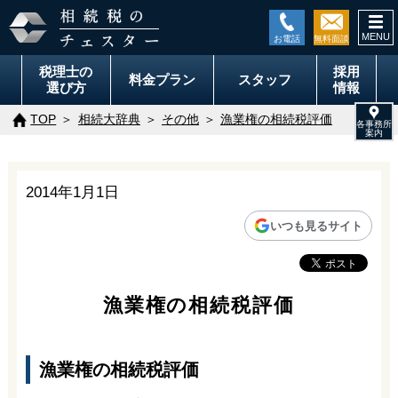
togg
navi
税理士の
採用
料金
プラン
スタッフ
選び方
情報
TOP
相続大辞典
その他
漁業権の相続税評価
2014年1月1日
いつも見るサイト
漁業権の相続税評価
漁業権の相続税評価