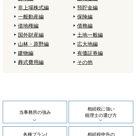
非上場株式編
預貯金編
一般動産編
保険編
借地権編
債務編
国外財産編
土地一般編
山林・原野編
広大地編
建物編
有価証券編
葬式費用編
その他
相続税に強い
当事務所の
強み
税理士の
選び方
各種プラン/
相続税申告の