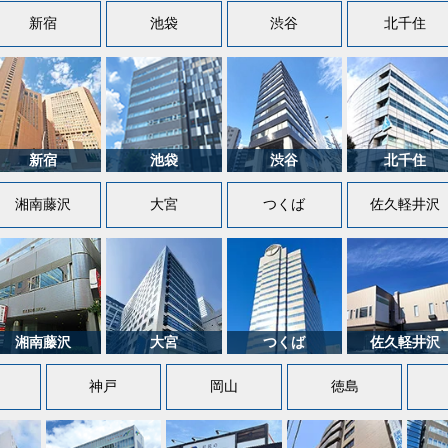
新宿
池袋
渋谷
北千住
湘南藤沢
大宮
つくば
佐久軽井沢
神戸
岡山
徳島