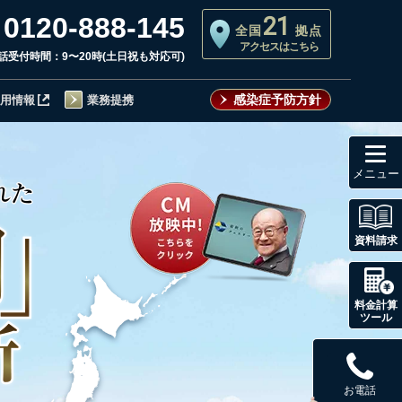
0120-888-145
21
全国
拠点
アクセスはこちら
話受付時間：9〜20時(土日祝も対応可)
感染症予防方針
用情報
業務提携
toggl
資料請求
料金計算
ツール
お電話