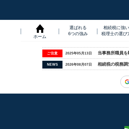
選ばれる
相続税に強
6つの強み
税理士
の
選び
ホーム
当事務所職員を騙
ご注意
2025年05月13日
相続税の税務調
NEWS
2026年08月07日