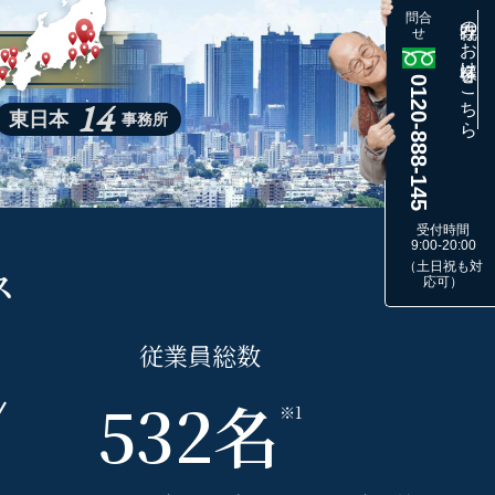
問合
既存のお客様はこちら
せ
0120-888-145
14
東日本
事務所
受付時間
9:00-20:00
（土日祝も対
ス
応可）
従業員
総
数
532
名
※1