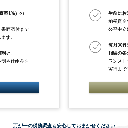
調査率1%）の
生前にお
、
納税資金
・書面添付まで
公平中立
します。
毎月30
無料
と、
相続の各
体制や仕組みを
ワンスト
実行まで
万が一の税務調査も安心しておまかせください