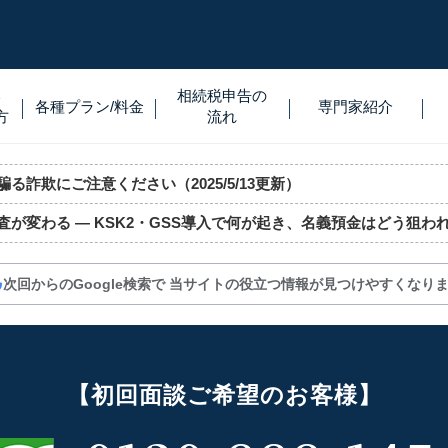
い
相続税
申告
の
各種プラン
/
料金
専門家
紹介
方
流れ
る詐欺にご注意ください（2025/5/13更新）
査が変わる ― KSK2・GSS導入で何が起き、名義預金はどう狙わ
次回からのGoogle検索で
当サイトの役立つ情報が見つけやすくなり
【初回面談ご希望のお客様】