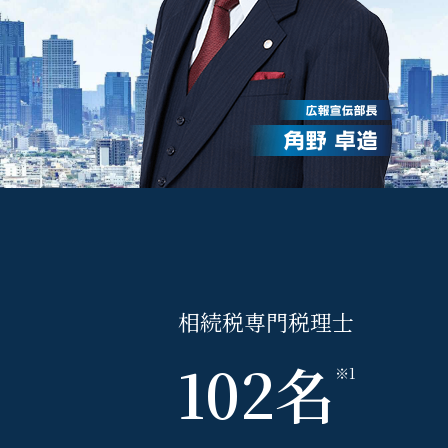
相続
税
専門
税理士
102
名
※1