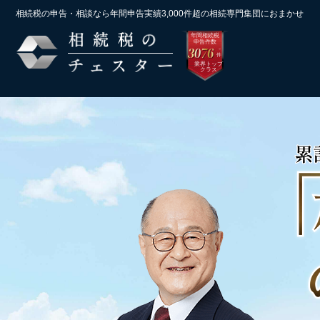
相続税の申告・相談なら年間申告実績3,000件超の
相続専門集団におまかせ
年間相続税
申告件数
3076
※
件
業界トップ
クラス