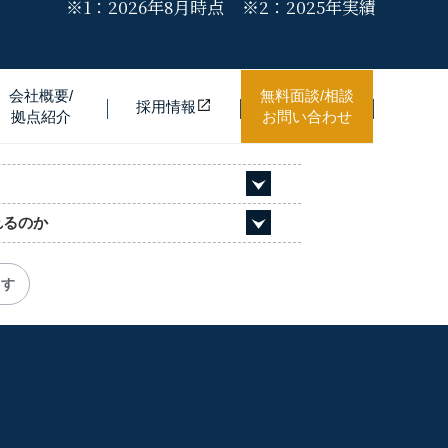
※1：
2026年8月時点
※2：
2025年実績
会社概要/
無料面談/相談
採用情
報
拠点紹介
お問い合わせ
れるのか
ます