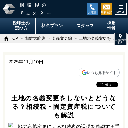
togg
navi
税理士の
採用
料金
プラン
スタッフ
選び方
情報
TOP
相続大辞典
名義変更編
土地の名義変更をしないと
2025年11月10日
いつも見るサイト
土地の名義変更をしないとどうな
る？相続税・固定資産税について
も解説