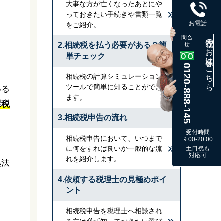
大事な方が亡くなったあとにや
っておきたい手続きや書類一覧
お電話
をご紹介。
問合
既存のお客様はこちら
2.相続税を払う必要がある？簡
せ
単チェック
0120-888-145
相続税の計算シミュレーション
ツールで簡単に知ることができ
いる
ます。
課税
3.相続税申告の流れ
受付時間
相続税申告において、いつまで
9:00-20:00
に何をすれば良いか一般的な流
土日祝も
対応可
れを紹介します。
処法
4.依頼する税理士の見極めポイ
ント
相続税申告を税理士へ相談され
る方は必ず知っておきたい選び