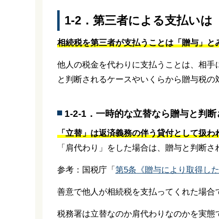
1-2．第三者による支払い
相続税を第三者が支払うことは「贈与」と
他人の税金を代わりに支払うことは、相手
と判断されるケースやいくらから贈与税の
1-2-1．一時的な立替なら贈与と判
「立替」は返済義務の伴う貸付として扱わ
「肩代わり」をした場合は、贈与と判断さ
参考：国税庁「
第5条《贈与により取得し
善意で他人が相続税を支払ってくれた場合
税務署は立替なのか肩代わりなのかを実態