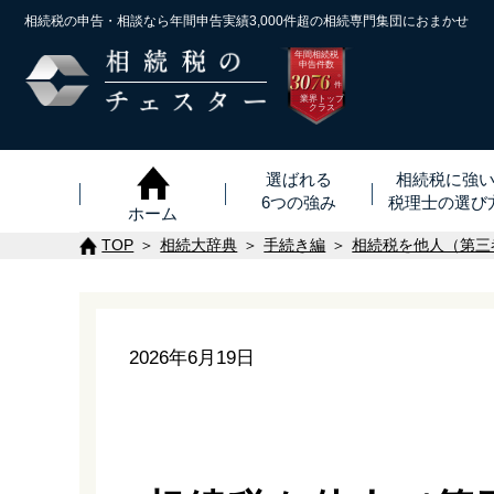
相続税の申告・相談なら年間申告実績3,000件超の
相続専門集団におまかせ
年間相続税
申告件数
3076
※
件
業界トップ
クラス
選ばれる
相続税に強
6つの強み
税理士
の
選び
ホーム
TOP
相続大辞典
手続き編
相続税を他人（第三
2026年6月19日