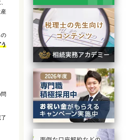
数、
遺産
るの
どう
の問
完了