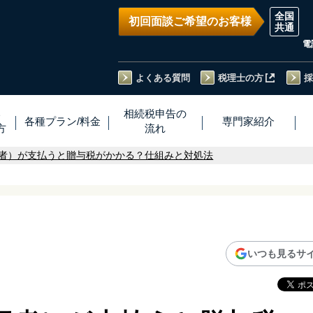
初回面談ご希望のお客様
電
よくある質問
税理士の方
採
い
相続税
申告
の
各種プラン
/
料金
専門家
紹介
方
流れ
者）が支払うと贈与税がかかる？仕組みと対処法
いつも見るサ