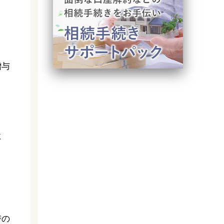
贈与
に
替の