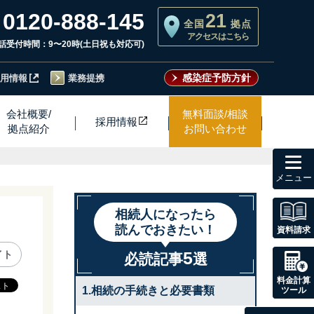
0120-888-145
21
全国
拠点
アクセスはこちら
話受付時間：9〜20時(土日祝も対応可)
感染症予防方針
用情報
業務提携
会社概要/
無料面談/相談
採用情
報
拠点紹介
お問い合わせ
toggl
navig
相続人になったら
読んでおきたい！
資料請求
5
イト
必読記事
選
料金計算
1.相続の手続きと必要書類
ツール