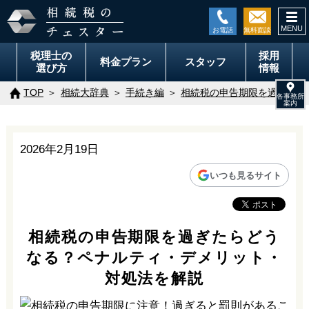
togg
navi
税理士の
採用
料金
プラン
スタッフ
選び方
情報
TOP
相続大辞典
手続き編
相続税の申告期限を過ぎたら
2026年2月19日
いつも見るサイト
相続税の申告期限を過ぎたらどう
なる？ペナルティ・デメリット・
対処法を解説