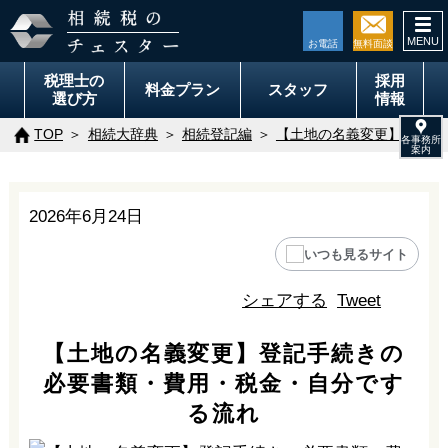
togg
navi
税理士の
採用
料金
プラン
スタッフ
選び方
情報
TOP
相続大辞典
相続登記編
【土地の名義変更】登記手
2026年6月24日
いつも見るサイト
シェアする
Tweet
【土地の名義変更】登記手続きの
必要書類・費用・税金・自分です
る流れ