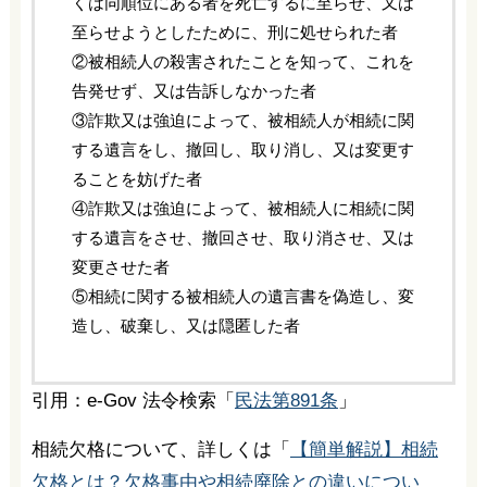
くは同順位にある者を死亡するに至らせ、又は
至らせようとしたために、刑に処せられた者
②被相続人の殺害されたことを知って、これを
告発せず、又は告訴しなかった者
③詐欺又は強迫によって、被相続人が相続に関
する遺言をし、撤回し、取り消し、又は変更す
ることを妨げた者
④詐欺又は強迫によって、被相続人に相続に関
する遺言をさせ、撤回させ、取り消させ、又は
変更させた者
⑤相続に関する被相続人の遺言書を偽造し、変
造し、破棄し、又は隠匿した者
引用：e-Gov 法令検索「
民法第891条
」
相続欠格について、詳しくは「
【簡単解説】相続
欠格とは？欠格事由や相続廃除との違いについ