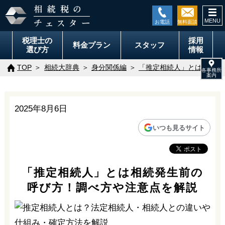
togg
navi
税理士の
採用
料金
プラン
スタッフ
選び方
情報
TOP
相続大辞典
身分関係編
「推定相続人」とは相続発
2025年8月6日
いつも見るサイト
「推定相続人」とは相続発生前の
呼び方！調べ方や注意点を解説