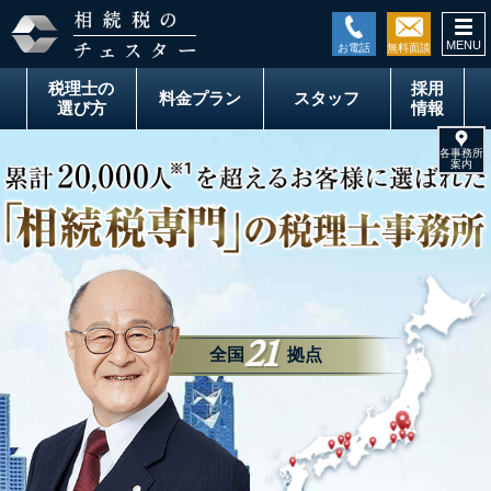
togg
税理士の
採用
料金
プラン
スタッフ
選び方
情報
21
全国
拠点