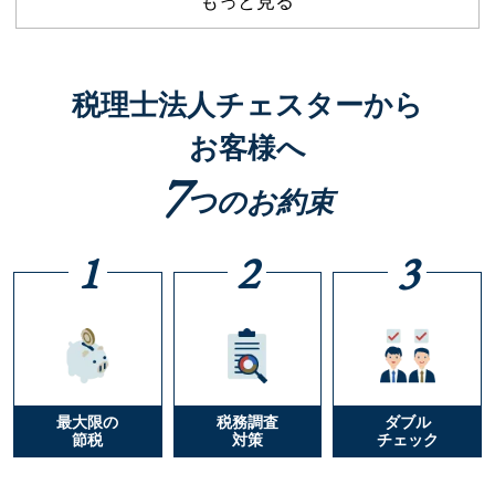
もっと見る
税理士法人チェスターから
お客様へ
7
つのお約束
1
2
3
最大限の
税務調査
ダブル
節税
対策
チェック