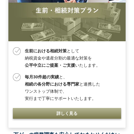
生前における相続対策
として
納税資金や遺産分割の最適な対策を
公平中立にご提案・ご支援
いたします。
毎月30件超の実績
と、
相続の各分野における専門家
と連携した
ワンストップ体制で、
実行まで丁寧にサポートいたします。
詳しく見る