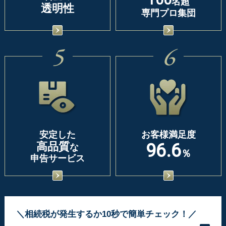
名超
透明性
専門プロ集団
5
6
安定した
お客様満足度
高品質
96.6
な
％
申告サービス
＼相続税が発生するか10秒で簡単チェック！／