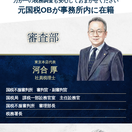
万が一の税務調査も安心しておまかせください
元国税OBが事務所内に在籍
審査部
東京本店代表
河合 厚
社員税理士
国税不服審判所 審判官・副審判官
国税局 課税一部訟務官室 主任訟務官
国税不服審判所 審理部長
税務署長