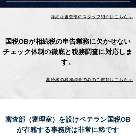
詳細な審査部のスタッフ紹介はこちら ››
国税OBが相続税の申告業務に欠かせない
チェック体制の徹底と
税務調査に対応しま
す。
相続税の税務調査のみのご依頼はこちら ››
審査部（審理室）を設けベテラン国税OB
が在籍する事務所は
非常に稀です