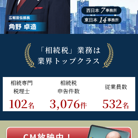
7
西日本
事務所
14
東日本
事務所
「相続税」業務は
業界トップクラス
相続
専門
相続税
従業員
数
税理士
申告件数
102
3,076
532
名
件
名