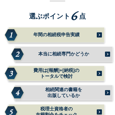
6
選ぶポイント
点
1
年間の相続税申告実績
2
本当に相続専門かどうか
費用は[報酬]+[納税]の
3
トータルで検討
相続関連の書籍を
4
出版しているか
税理士資格者の
5
在籍割合をチェック