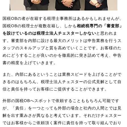
国税OBの者が在籍する税理士事務所はあるかもしれませんが、
国税OBの税理士が複数在籍し、しかも
相続税専門の「審査部」
を設けているのは税理士法人チェスターしかない
と思われま
す。審査部を内部に設ける最大のメリットは申告業務を行うス
タッフのスキルアップと質を高めていくことです。お客様のた
めにどうすることが良いのかを徹底的に突き詰めて考え、申告
書の精度を上げていきます。
また、内部にあるということは業務スピードを上げることがで
きるのはもちろん、税理士法人チェスターの公式見解として自
信と責任を持ってお客様にご提供することができます。
外部の国税OBへスポットで依頼することももちろん可能です
が、「責任」を一つとっても外部の場合と社内の人間とでは見
解を出す重みさが異なると考えています。それだけチェスター
ではお客様からご依頼頂く案件に責任を持って取り組んでおり