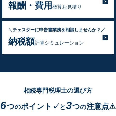
報酬・費用
概算お見積り
＼チェスターに申告書業務を相談しませんか？／
納税額
計算シミュレーション
相続専門税理士の選び方
6
3
つ
ポイント✓
つ
注意点⚠
の
と
の