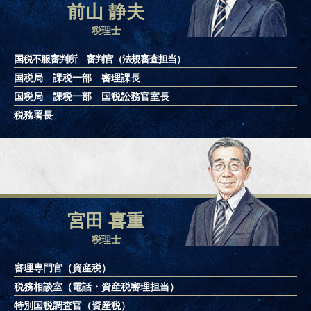
前山 静夫
税理士
国税不服審判所 審判官（法規審査担当）
国税局 課税一部 審理課長
国税局 課税一部 国税訟務官室長
税務署長
宮田 喜重
税理士
審理専門官（資産税）
税務相談室（電話・資産税審理担当）
特別国税調査官（資産税）