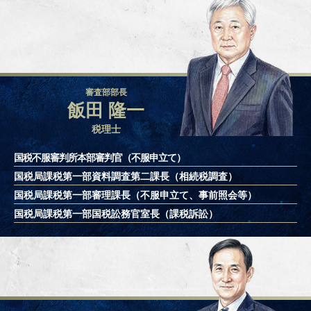
審査部部長
飯田 隆一
税理士
国税不服審判所本部審判官（不服申立て）
国税局課税第一部資料調査第二課長
（相続税調査）
国税局課税第一部審理課長
（不服申立て、事前照会等）
国税局課税第一部国税訟務官室長
（課税訴訟）