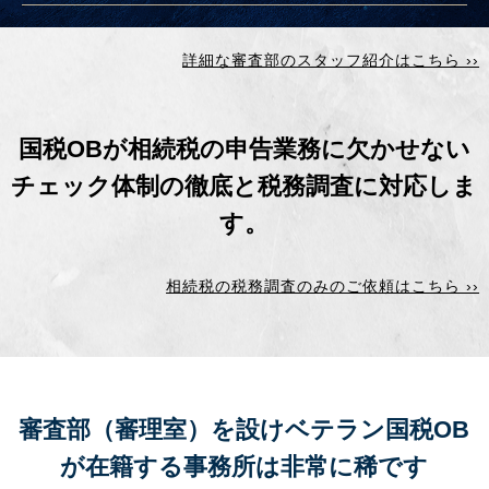
詳細な審査部のスタッフ紹介はこちら ››
国税OBが相続税の申告業務に欠かせない
チェック体制の徹底と
税務調査に対応しま
す。
相続税の税務調査のみのご依頼はこちら ››
審査部（審理室）を設けベテラン国税OB
が在籍する事務所は
非常に稀です