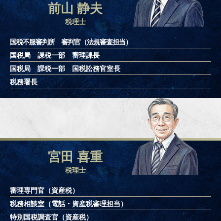
前山 静夫
税理士
国税不服審判所 審判官（法規審査担当）
国税局 課税一部 審理課長
国税局 課税一部 国税訟務官室長
税務署長
宮田 喜重
税理士
審理専門官（資産税）
税務相談室（電話・資産税審理担当）
特別国税調査官（資産税）