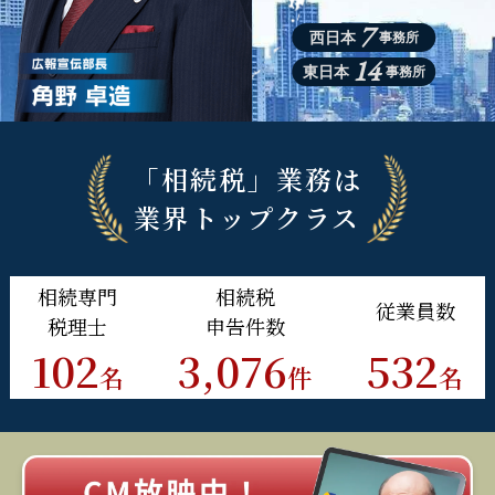
7
西日本
事務所
14
東日本
事務所
「相続税」業務は
業界トップクラス
相続
専門
相続税
従業員
数
税理士
申告件数
102
3,076
532
名
件
名