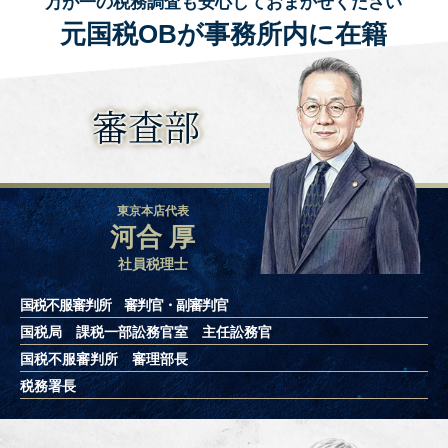
万が一の税務調査も安心しておまかせください
元国税OBが事務所内に在籍
審査部
東京本店代表
河合 厚
社員税理士
国税不服審判所 審判官・副審判官
国税局 課税一部訟務官室 主任訟務官
国税不服審判所 審理部長
税務署長