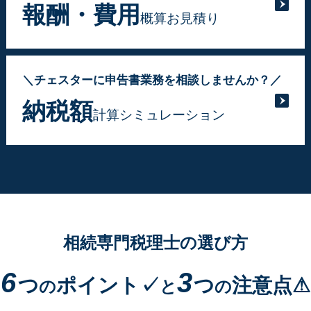
報酬・費用
概算お見積り
＼チェスターに申告書業務を相談しませんか？／
納税額
計算シミュレーション
相続専門税理士の選び方
6
3
つ
ポイント✓
つ
注意点⚠
の
と
の