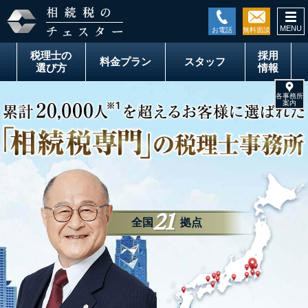
togg
税理士の
採用
料金
プラン
スタッフ
選び方
情報
21
全国
拠点