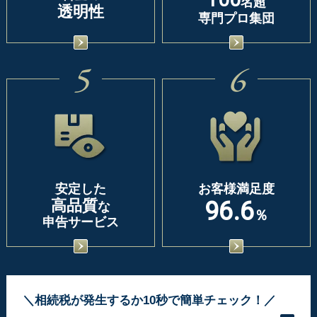
名超
透明性
専門プロ集団
5
6
安定した
お客様満足度
高品質
96.6
な
％
申告サービス
＼相続税が発生するか10秒で簡単チェック！／