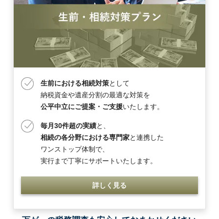
生前における相続対策
として
納税資金や遺産分割の最適な対策を
公平中立にご提案・ご支援
いたします。
毎月30件超の実績
と、
相続の各分野における専門家
と連携した
ワンストップ体制で、
実行まで丁寧にサポートいたします。
詳しく見る