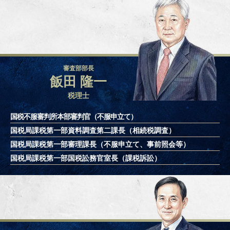
審査部部長
飯田 隆一
税理士
国税不服審判所本部審判官（不服申立て）
国税局課税第一部資料調査第二課長
（相続税調査）
国税局課税第一部審理課長
（不服申立て、事前照会等）
国税局課税第一部国税訟務官室長
（課税訴訟）