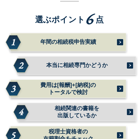
6
選ぶポイント
点
1
年間の相続税申告実績
2
本当に相続専門かどうか
費用は[報酬]+[納税]の
3
トータルで検討
相続関連の書籍を
4
出版しているか
税理士資格者の
5
在籍割合をチェック