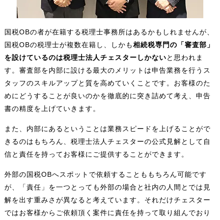
国税OBの者が在籍する税理士事務所はあるかもしれませんが、
国税OBの税理士が複数在籍し、しかも
相続税専門の「審査部」
を設けているのは税理士法人チェスターしかない
と思われま
す。審査部を内部に設ける最大のメリットは申告業務を行うス
タッフのスキルアップと質を高めていくことです。お客様のた
めにどうすることが良いのかを徹底的に突き詰めて考え、申告
書の精度を上げていきます。
また、内部にあるということは業務スピードを上げることがで
きるのはもちろん、税理士法人チェスターの公式見解として自
信と責任を持ってお客様にご提供することができます。
外部の国税OBへスポットで依頼することももちろん可能です
が、「責任」を一つとっても外部の場合と社内の人間とでは見
解を出す重みさが異なると考えています。それだけチェスター
ではお客様からご依頼頂く案件に責任を持って取り組んでおり