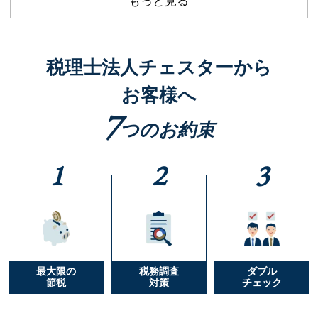
もっと見る
税理士法人チェスターから
お客様へ
7
つのお約束
1
2
3
最大限の
税務調査
ダブル
節税
対策
チェック