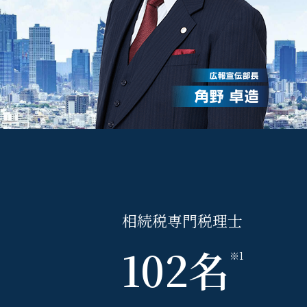
相続
税
専門
税理士
102
名
※1