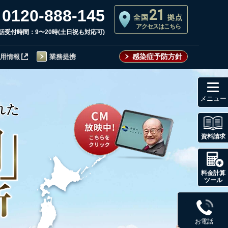
0120-888-145
21
全国
拠点
アクセスはこちら
話受付時間：9〜20時(土日祝も対応可)
感染症予防方針
用情報
業務提携
toggl
資料請求
料金計算
ツール
お電話