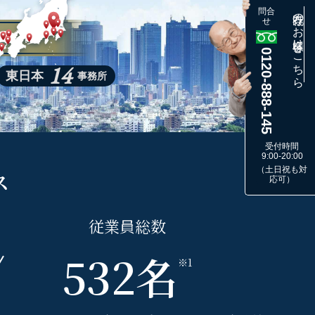
問合
既存のお客様はこちら
せ
0120-888-145
14
東日本
事務所
受付時間
9:00-20:00
（土日祝も対
ス
応可）
従業員
総
数
532
名
※1