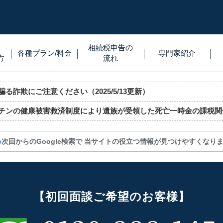
い
相続税
申告
の
各種プラン
/
料金
専門家
紹介
方
流れ
る詐欺にご注意ください（2025/5/13更新）
チンの健康被害救済制度により遺族が受領した死亡一時金の課税関
次回からのGoogle検索で
当サイトの役立つ情報が見つけやすくなり
【初回面談ご希望のお客様】