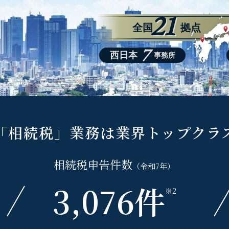
21
全国
拠点
7
西日本
事務所
「相続税」業務は
業界トップクラ
相続税
申告件数
（令和7年）
3,076
件
※2