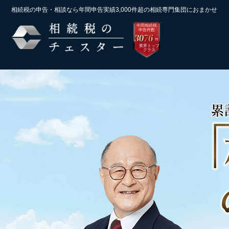
相続税の申告・相談なら年間申告実績3,000件超の
相続専門集団におまかせ
年間相続税
申告件数
3076
※
件
業界トップ
クラス