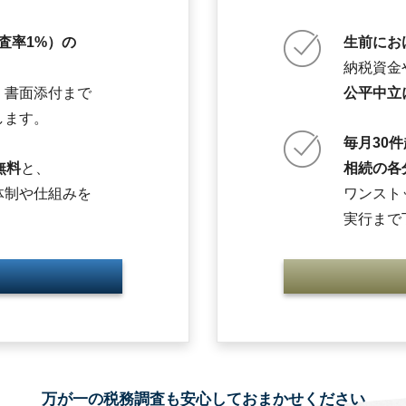
調査率1%）の
生前にお
、
納税資金
・書面添付まで
公平中立
します。
毎月30
無料
と、
相続の各
体制や仕組みを
ワンスト
実行まで
万が一の税務調査も安心しておまかせください