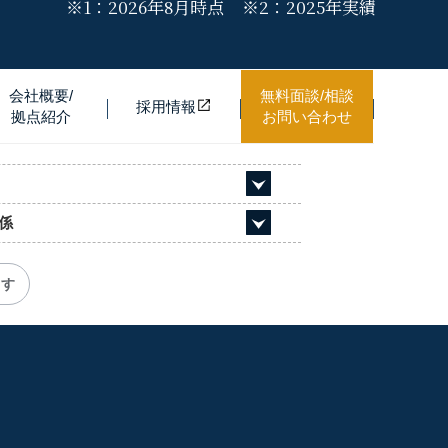
※1：
2026年8月時点
※2：
2025年実績
会社概要/
無料面談/相談
採用情
報
拠点紹介
お問い合わせ
係
ます