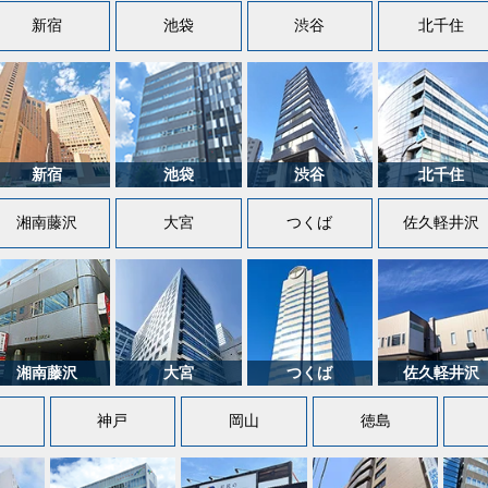
新宿
池袋
渋谷
北千住
湘南藤沢
大宮
つくば
佐久軽井沢
神戸
岡山
徳島