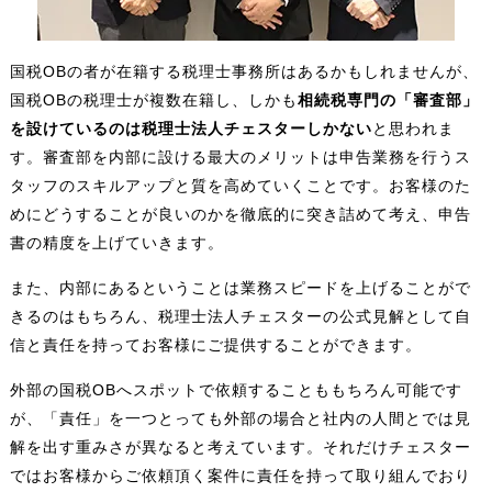
国税OBの者が在籍する税理士事務所はあるかもしれませんが、
国税OBの税理士が複数在籍し、しかも
相続税専門の「審査部」
を設けているのは税理士法人チェスターしかない
と思われま
す。審査部を内部に設ける最大のメリットは申告業務を行うス
タッフのスキルアップと質を高めていくことです。お客様のた
めにどうすることが良いのかを徹底的に突き詰めて考え、申告
書の精度を上げていきます。
また、内部にあるということは業務スピードを上げることがで
きるのはもちろん、税理士法人チェスターの公式見解として自
信と責任を持ってお客様にご提供することができます。
外部の国税OBへスポットで依頼することももちろん可能です
が、「責任」を一つとっても外部の場合と社内の人間とでは見
解を出す重みさが異なると考えています。それだけチェスター
ではお客様からご依頼頂く案件に責任を持って取り組んでおり