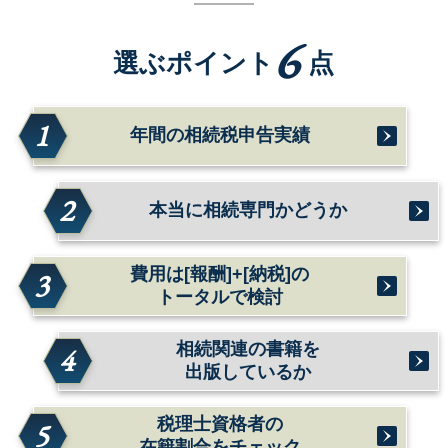
6
選ぶポイント
点
1
年間の相続税申告実績
2
本当に相続専門かどうか
費用は[報酬]+[納税]の
3
トータルで検討
相続関連の書籍を
4
出版しているか
税理士資格者の
5
在籍割合をチェック