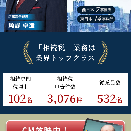
7
西日本
事務所
14
東日本
事務所
「相続税」業務は
業界トップクラス
相続
専門
相続税
従業員
数
税理士
申告件数
102
3,076
532
名
件
名