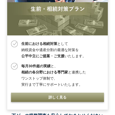
生前における相続対策
として
納税資金や遺産分割の最適な対策を
公平中立にご提案・ご支援
いたします。
毎月30件超の実績
と、
相続の各分野における専門家
と連携した
ワンストップ体制で、
実行まで丁寧にサポートいたします。
詳しく見る