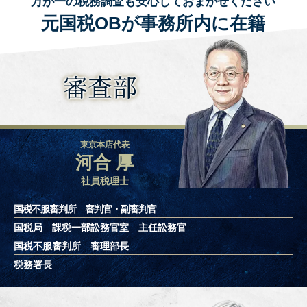
万が一の税務調査も安心しておまかせください
元国税OBが事務所内に在籍
審査部
東京本店代表
河合 厚
社員税理士
国税不服審判所 審判官・副審判官
国税局 課税一部訟務官室 主任訟務官
国税不服審判所 審理部長
税務署長