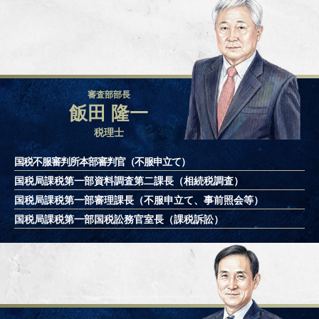
審査部部長
飯田 隆一
税理士
国税不服審判所本部審判官（不服申立て）
国税局課税第一部資料調査第二課長
（相続税調査）
国税局課税第一部審理課長
（不服申立て、事前照会等）
国税局課税第一部国税訟務官室長
（課税訴訟）