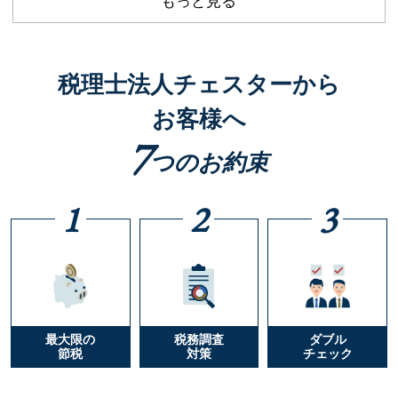
もっと見る
税理士法人チェスターから
お客様へ
7
つのお約束
1
2
3
最大限の
税務調査
ダブル
節税
対策
チェック