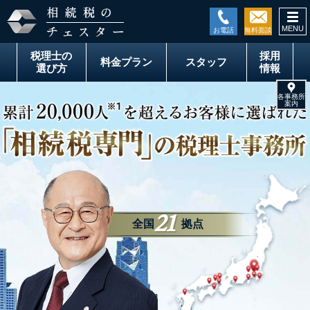
togg
税理士の
採用
料金
プラン
スタッフ
選び方
情報
21
全国
拠点