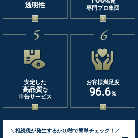
名超
透明性
専門プロ集団
5
6
安定した
お客様満足度
高品質
96.6
な
％
申告サービス
＼相続税が発生するか10秒で簡単チェック！／