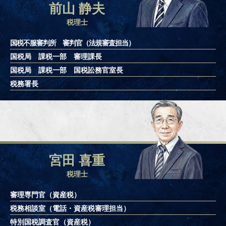
前山 静夫
税理士
国税不服審判所 審判官（法規審査担当）
国税局 課税一部 審理課長
国税局 課税一部 国税訟務官室長
税務署長
宮田 喜重
税理士
審理専門官（資産税）
税務相談室（電話・資産税審理担当）
特別国税調査官（資産税）