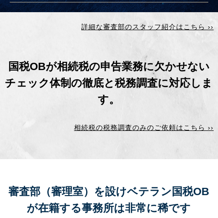
詳細な審査部のスタッフ紹介はこちら ››
国税OBが相続税の申告業務に欠かせない
チェック体制の徹底と
税務調査に対応しま
す。
相続税の税務調査のみのご依頼はこちら ››
審査部（審理室）を設けベテラン国税OB
が在籍する事務所は
非常に稀です