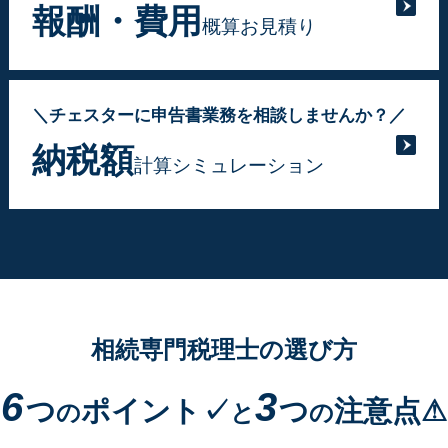
報酬・費用
概算お見積り
＼チェスターに申告書業務を相談しませんか？／
納税額
計算シミュレーション
相続専門税理士の選び方
6
3
つ
ポイント✓
つ
注意点⚠
の
と
の