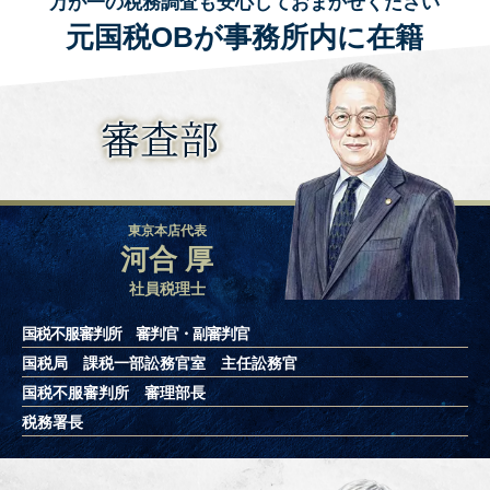
万が一の税務調査も安心しておまかせください
元国税OBが事務所内に在籍
審査部
東京本店代表
河合 厚
社員税理士
国税不服審判所 審判官・副審判官
国税局 課税一部訟務官室 主任訟務官
国税不服審判所 審理部長
税務署長