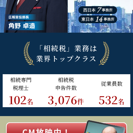
7
西日本
事務所
14
東日本
事務所
「相続税」業務は
業界トップクラス
相続
専門
相続税
従業員
数
税理士
申告件数
102
3,076
532
名
件
名