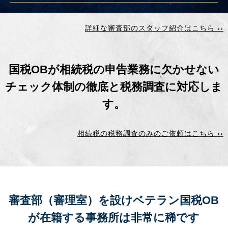
詳細な審査部のスタッフ紹介はこちら ››
国税OBが相続税の申告業務に欠かせない
チェック体制の徹底と
税務調査に対応しま
す。
相続税の税務調査のみのご依頼はこちら ››
審査部（審理室）を設けベテラン国税OB
が在籍する事務所は
非常に稀です