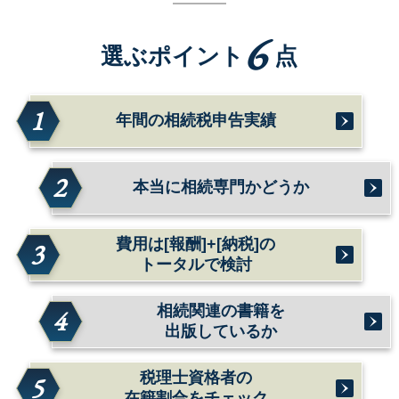
6
選ぶポイント
点
1
年間の相続税申告実績
2
本当に相続専門かどうか
費用は[報酬]+[納税]の
3
トータルで検討
相続関連の書籍を
4
出版しているか
税理士資格者の
5
在籍割合をチェック