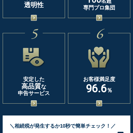
名超
透明性
専門プロ集団
5
6
安定した
お客様満足度
高品質
96.6
な
％
申告サービス
＼相続税が発生するか10秒で簡単チェック！／