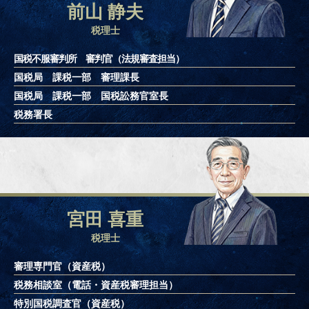
前山 静夫
税理士
国税不服審判所 審判官（法規審査担当）
国税局 課税一部 審理課長
国税局 課税一部 国税訟務官室長
税務署長
宮田 喜重
税理士
審理専門官（資産税）
税務相談室（電話・資産税審理担当）
特別国税調査官（資産税）