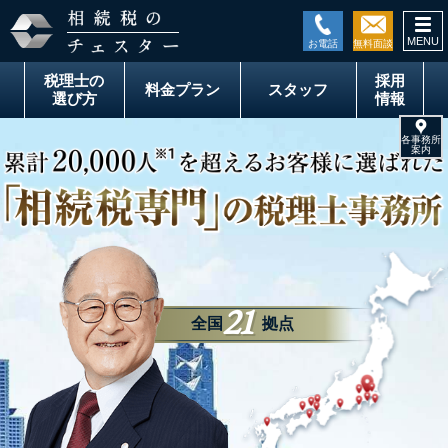
togg
税理士の
採用
料金
プラン
スタッフ
選び方
情報
21
全国
拠点