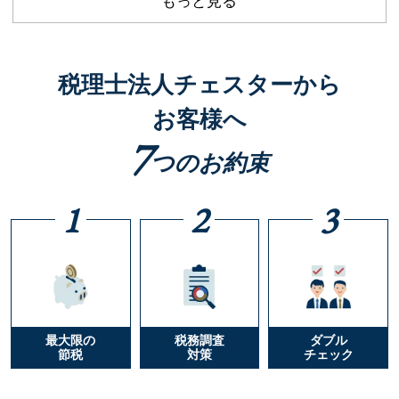
もっと見る
税理士法人チェスターから
お客様へ
7
つのお約束
1
2
3
最大限の
税務調査
ダブル
節税
対策
チェック