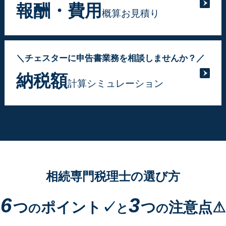
報酬・費用
概算お見積り
＼チェスターに申告書業務を相談しませんか？／
納税額
計算シミュレーション
相続専門税理士の選び方
6
3
つ
ポイント✓
つ
注意点⚠
の
と
の