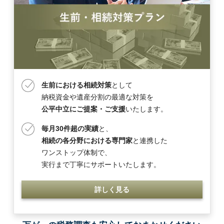
生前における相続対策
として
納税資金や遺産分割の最適な対策を
公平中立にご提案・ご支援
いたします。
毎月30件超の実績
と、
相続の各分野における専門家
と連携した
ワンストップ体制で、
実行まで丁寧にサポートいたします。
詳しく見る