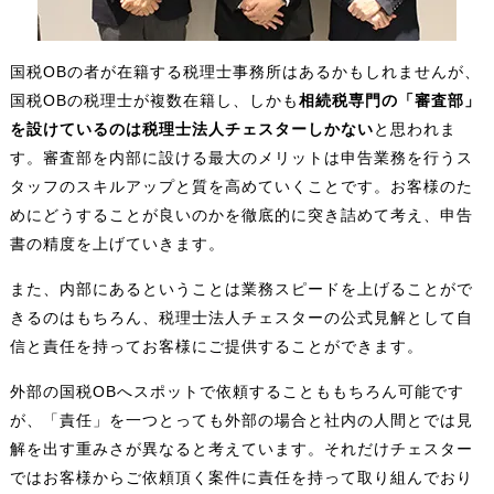
国税OBの者が在籍する税理士事務所はあるかもしれませんが、
国税OBの税理士が複数在籍し、しかも
相続税専門の「審査部」
を設けているのは税理士法人チェスターしかない
と思われま
す。審査部を内部に設ける最大のメリットは申告業務を行うス
タッフのスキルアップと質を高めていくことです。お客様のた
めにどうすることが良いのかを徹底的に突き詰めて考え、申告
書の精度を上げていきます。
また、内部にあるということは業務スピードを上げることがで
きるのはもちろん、税理士法人チェスターの公式見解として自
信と責任を持ってお客様にご提供することができます。
外部の国税OBへスポットで依頼することももちろん可能です
が、「責任」を一つとっても外部の場合と社内の人間とでは見
解を出す重みさが異なると考えています。それだけチェスター
ではお客様からご依頼頂く案件に責任を持って取り組んでおり