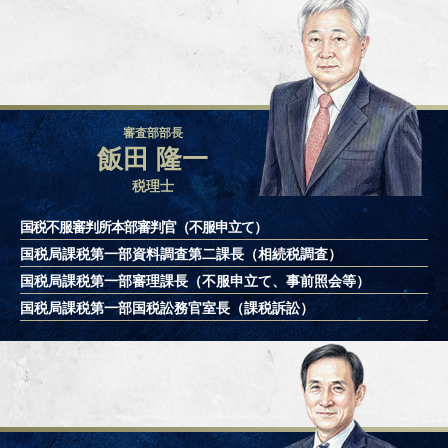
審査部部長
飯田 隆一
税理士
国税不服審判所本部審判官（不服申立て）
国税局課税第一部資料調査第二課長
（相続税調査）
国税局課税第一部審理課長
（不服申立て、事前照会等）
国税局課税第一部国税訟務官室長
（課税訴訟）