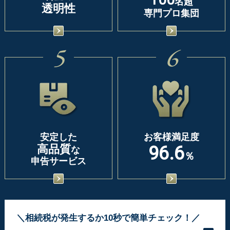
名超
透明性
専門プロ集団
5
6
安定した
お客様満足度
高品質
96.6
な
％
申告サービス
＼相続税が発生するか10秒で簡単チェック！／