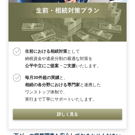
生前における相続対策
として
納税資金や遺産分割の最適な対策を
公平中立にご提案・ご支援
いたします。
毎月30件超の実績
と、
相続の各分野における専門家
と連携した
ワンストップ体制で、
実行まで丁寧にサポートいたします。
詳しく見る