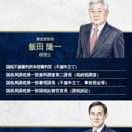
審査部部長
飯田 隆一
税理士
国税不服審判所本部審判官（不服申立て）
国税局課税第一部資料調査第二課長
（相続税調査）
国税局課税第一部審理課長
（不服申立て、事前照会等）
国税局課税第一部国税訟務官室長
（課税訴訟）