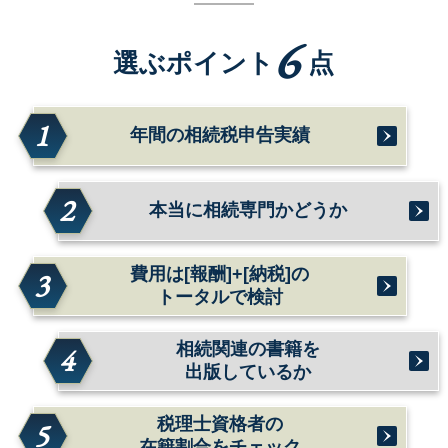
6
選ぶポイント
点
1
年間の相続税申告実績
2
本当に相続専門かどうか
費用は[報酬]+[納税]の
3
トータルで検討
相続関連の書籍を
4
出版しているか
税理士資格者の
5
在籍割合をチェック