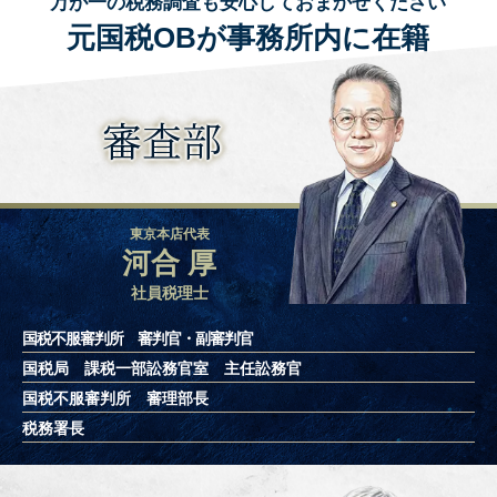
万が一の税務調査も安心しておまかせください
元国税OBが事務所内に在籍
審査部
東京本店代表
河合 厚
社員税理士
国税不服審判所 審判官・副審判官
国税局 課税一部訟務官室 主任訟務官
国税不服審判所 審理部長
税務署長