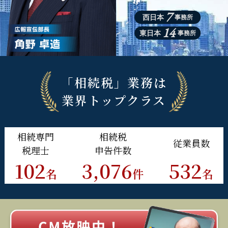
7
西日本
事務所
14
東日本
事務所
「相続税」業務は
業界トップクラス
相続
専門
相続税
従業員
数
税理士
申告件数
102
3,076
532
名
件
名