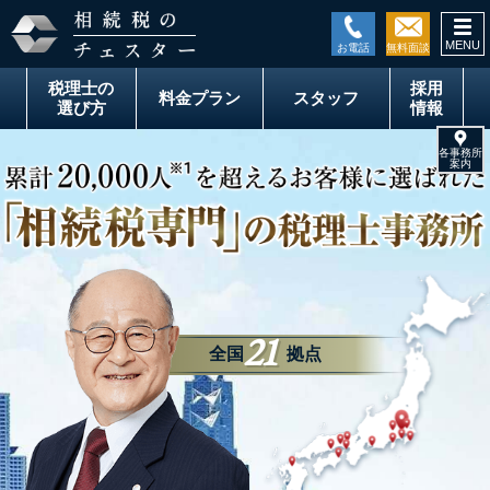
togg
税理士の
採用
料金
プラン
スタッフ
選び方
情報
21
全国
拠点