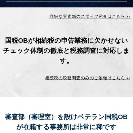
詳細な審査部のスタッフ紹介はこちら ››
国税OBが相続税の申告業務に欠かせない
チェック体制の徹底と
税務調査に対応しま
す。
相続税の税務調査のみのご依頼はこちら ››
審査部（審理室）を設けベテラン国税OB
が在籍する事務所は
非常に稀です