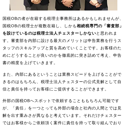
国税OBの者が在籍する税理士事務所はあるかもしれませんが、
国税OBの税理士が複数在籍し、しかも
相続税専門の「審査部」
を設けているのは税理士法人チェスターしかない
と思われま
す。審査部を内部に設ける最大のメリットは申告業務を行うス
タッフのスキルアップと質を高めていくことです。お客様のた
めにどうすることが良いのかを徹底的に突き詰めて考え、申告
書の精度を上げていきます。
また、内部にあるということは業務スピードを上げることがで
きるのはもちろん、税理士法人チェスターの公式見解として自
信と責任を持ってお客様にご提供することができます。
外部の国税OBへスポットで依頼することももちろん可能です
が、「責任」を一つとっても外部の場合と社内の人間とでは見
解を出す重みさが異なると考えています。それだけチェスター
ではお客様からご依頼頂く案件に責任を持って取り組んでおり