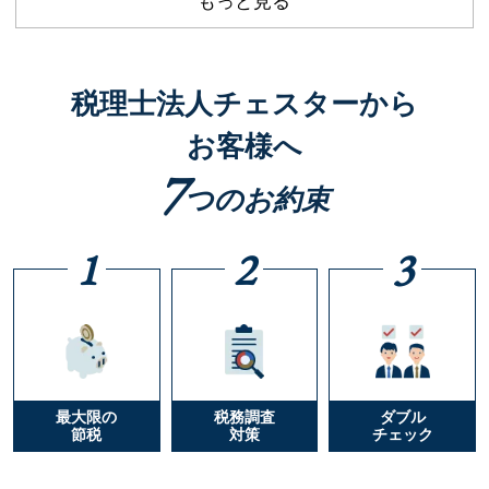
もっと見る
税理士法人チェスターから
お客様へ
7
つのお約束
1
2
3
最大限の
税務調査
ダブル
節税
対策
チェック