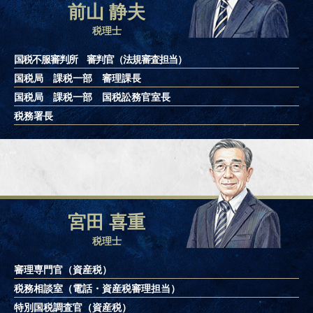
前山 静夫
税理士
国税不服審判所 審判官（法規審査担当）
国税局 課税一部 審理課長
国税局 課税一部 国税訟務官室長
税務署長
宮田 喜重
税理士
審理専門官（資産税）
税務相談室（電話・資産税審理担当）
特別国税調査官（資産税）