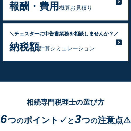
報酬・費用
概算お見積り
＼チェスターに申告書業務を相談しませんか？／
納税額
計算シミュレーション
相続専門税理士の選び方
6
3
つ
ポイント✓
つ
注意点⚠
の
と
の