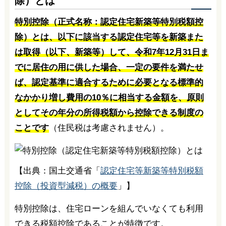
除）とは
特別控除（正式名称：認定住宅新築等特別税額控
除）とは、以下に該当する認定住宅等を新築また
は取得（以下、新築等）して、令和7年12月31日ま
でに居住の用に供した場合、一定の要件を満たせ
ば、認定基準に適合するために必要となる標準的
なかかり増し費用の10％に相当する金額を、原則
としてその年分の所得税額から控除できる制度の
ことです
（住民税は考慮されません）。
【出典：国土交通省「
認定住宅等新築等特別税額
控除（投資型減税）の概要
」】
特別控除は、住宅ローンを組んでいなくても利用
できる税額控除であることが特徴です。