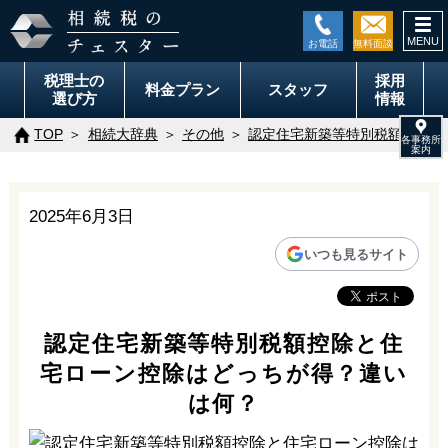
togg
navi
税理士の
採用
料金
プラン
スタッフ
選び方
情報
TOP
相続大辞典
その他
認定住宅新築等特別税額控除と
2025年6月3日
いつも見るサイト
認定住宅新築等特別税額控除と住
宅ローン控除はどっちが得？違い
は何？