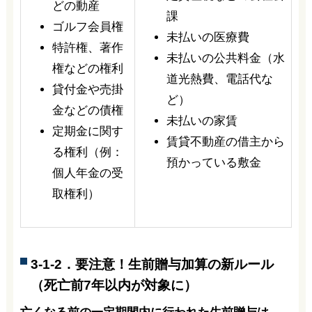
どの動産
課
ゴルフ会員権
未払いの医療費
特許権、著作
未払いの公共料金（水
権などの権利
道光熱費、電話代な
貸付金や売掛
ど）
金などの債権
未払いの家賃
定期金に関す
賃貸不動産の借主から
る権利（例：
預かっている敷金
個人年金の受
取権利）
3-1-2．要注意！生前贈与加算の新ルール
（死亡前7年以内が対象に）