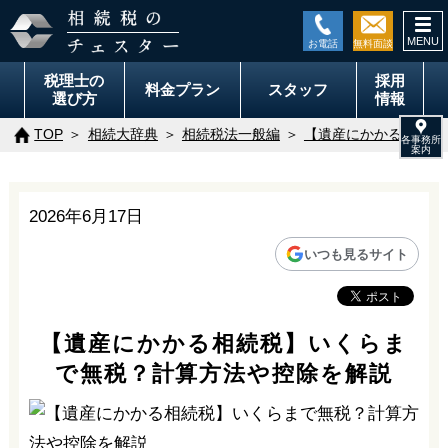
togg
navi
税理士の
採用
料金
プラン
スタッフ
選び方
情報
TOP
相続大辞典
相続税法一般編
【遺産にかかる相続税
2026年6月17日
いつも見るサイト
【遺産にかかる相続税】いくらま
で無税？計算方法や控除を解説