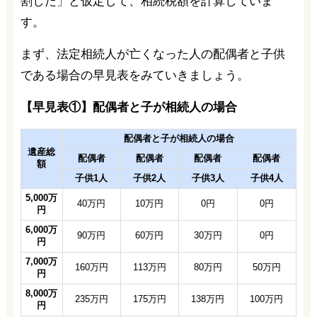
割した」と仮定して、相続税額を計算していま
す。
まず、法定相続人が亡くなった人の配偶者と子供
である場合の早見表をみていきましょう。
【早見表①】配偶者と子が相続人の場合
配偶者と子が相続人の場合
遺産総
配偶者
配偶者
配偶者
配偶者
額
子供1人
子供2人
子供3人
子供4人
5,000万
40万円
10万円
0円
0円
円
6,000万
90万円
60万円
30万円
0円
円
7,000万
160万円
113万円
80万円
50万円
円
8,000万
235万円
175万円
138万円
100万円
円