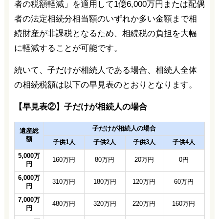
者の税額軽減」を適用して1億6,000万円または配偶
者の法定相続分相当額のいずれか多い金額まで相
続財産が非課税となるため、相続税の負担を大幅
に軽減することが可能です。
続いて、子だけが相続人である場合、相続人全体
の相続税額は以下の早見表のとおりとなります。
【早見表②】子だけが相続人の場合
子だけが相続人の場合
遺産総
額
子供1人
子供2人
子供3人
子供4人
5,000万
160万円
80万円
20万円
0円
円
6,000万
310万円
180万円
120万円
60万円
円
7,000万
480万円
320万円
220万円
160万円
円