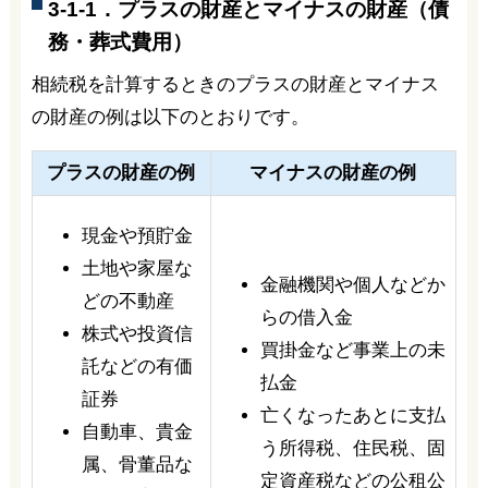
3-1-1．プラスの財産とマイナスの財産（債
務・葬式費用）
相続税を計算するときのプラスの財産とマイナス
の財産の例は以下のとおりです。
プラスの財産の例
マイナスの財産の例
現金や預貯金
土地や家屋な
金融機関や個人などか
どの不動産
らの借入金
株式や投資信
買掛金など事業上の未
託などの有価
払金
証券
亡くなったあとに支払
自動車、貴金
う所得税、住民税、固
属、骨董品な
定資産税などの公租公